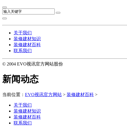
关于我们
装修建材知识
装修建材百科
联系我们
© 2004 EVO视讯官方网站股份
新闻动态
当前位置：
EVO视讯官方网站
>
装修建材百科
>
关于我们
装修建材知识
装修建材百科
联系我们