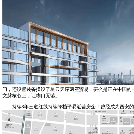
门，还设置装备摆设了星云天序两座贸易，要么是正在中国的一
文脉核心上，让糊口无憾。
持续8年三道红线持续绿档平易近营房企！曾经成为西安的一