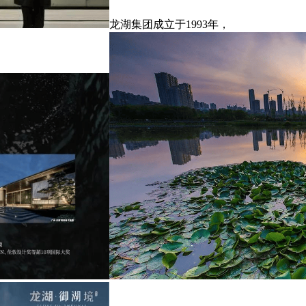
龙湖集团成立于1993年，