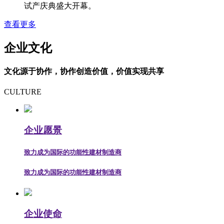
试产庆典盛大开幕。
查看更多
企业文化
文化源于协作，协作创造价值，价值实现共享
CULTURE
企业愿景
致力成为国际的功能性建材制造商
致力成为国际的功能性建材制造商
企业使命