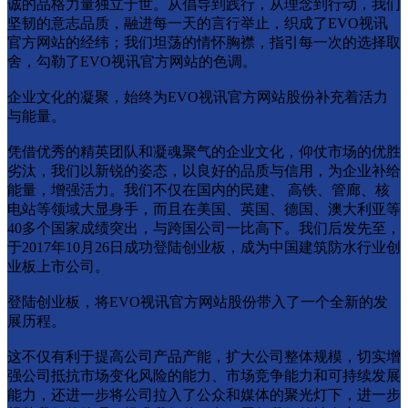
诚的品格力量独立于世。从倡导到践行，从理念到行动，我们
坚韧的意志品质，融进每一天的言行举止，织成了EVO视讯
官方网站的经纬；我们坦荡的情怀胸襟，指引每一次的选择取
舍，勾勒了EVO视讯官方网站的色调。
企业文化的凝聚，始终为EVO视讯官方网站股份补充着活力
与能量。
凭借优秀的精英团队和凝魂聚气的企业文化，仰仗市场的优胜
劣汰，我们以新锐的姿态，以良好的品质与信用，为企业补给
能量，增强活力。我们不仅在国内的民建、 高铁、管廊、核
电站等领域大显身手，而且在美国、英国、德国、澳大利亚等
40多个国家成绩突出，与跨国公司一比高下。我们后发先至，
于2017年10月26日成功登陆创业板，成为中国建筑防水行业创
业板上市公司。
登陆创业板，将EVO视讯官方网站股份带入了一个全新的发
展历程。
这不仅有利于提高公司产品产能，扩大公司整体规模，切实增
强公司抵抗市场变化⻛险的能力、市场竞争能力和可持续发展
能力，还进一步将公司拉入了公众和媒体的聚光灯下，进一步