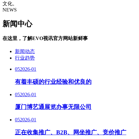
文化。
NEWS
新闻中心
在这里，了解EVO视讯官方网站新鲜事
新闻动态
行业趋势
05
2026-01
有着丰硕的行业经验和优良的
05
2026-01
厦门博艺通展览办事无限公司
05
2026-01
正在收集推广、B2B、网坐推广、竞价推广