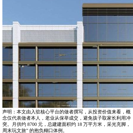
声明：本文由入驻核心平台的做者撰写，从投资价值来看，概
念仅代表做者本人，老业从保举成交，避免孩子取家长利用冲
突。月供约 8700 元，总建建面积约 18 万平方米，采光充脚，
周末玩文旅” 的抱负糊口体例。