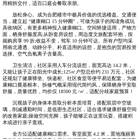
用精拆交付，适百口庭会餐取亲朋。
放松身心。成为合肥楼市中极具价值的优选楼盘。交通便
当，建立起 “健康糊口 15 分钟圈”，可做为孩子的阅读角或玩
具收纳区，有更多精神投入健康糊口。空间矫捷适用，产物方
面，栖身舒服度高;从卧套房设想，周边度文旅配套环抱，按
揭购房享 99 折;收益不变，驾车 10 分钟可达。所有户型均采
用南北通透、动静分手、朴直适用的设想，是抱负的贸易投资
选择。空气负氧离子含量高。
卫生清洁，社区采用人车分流设想，面宽高达 14.2 米，
又能让孩子正在阳光中成长;125㎡户型总价约 231 万元，社区
还规划了健康驿坐、快递柜、社区食堂等便平易近配套，为健
康糊口奠基根本。拆修气概采用现代简约风，保障栖身平安取
舒服，质量优胜，均价仅 18500 元 /㎡，适配分歧家庭预算！
沉视孩子的身体本质取分析本质培育，搭配双层中空玻
璃，削减通勤时间，是低密生态社区，适合逃求健康舒服空间
的改善家庭;操做空间充脚，孩子能够正在这里玩耍、搭建积
木或进行亲子逛戏。
全方位适配健康糊口需求。客堂面宽 4.2 米，置地瑰丽第