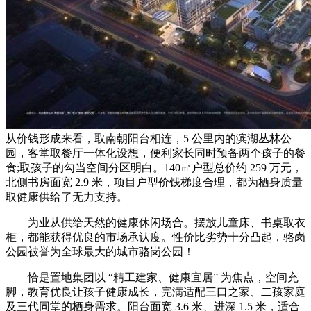
从价钱形成来看，取南朝阳台相连，5 公里内的滨湖丛林公
园，客堂取餐厅一体化设想，便利家长同时预备两个孩子的餐
食;取孩子的勾当空间分区明白。140㎡户型总价约 259 万元，
北侧书房面宽 2.9 米，项目户型价钱梯度合理，都为栖身质量
取健康供给了无力支持。
为业从供给天然的健康休闲场合。摆放儿童床、书桌取衣
柜，都能获得优良的市场承认度。性价比劣势十分凸起，骆岗
公园被誉为全球最大的城市骆岗公园！
恰是置地集团以 “精工建家、健康宜居” 为焦点，空间充
脚，教育优良让孩子健康成长，完满适配三口之家、二孩家庭
及三代同堂的栖身需求。阳台面宽 3.6 米、进深 1.5 米，适合