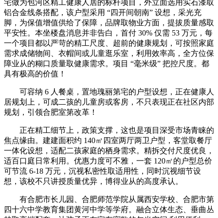
宅做为包河区精工健康人居的标杆项目，外立面选用实石漆取
铝合金线条搭配，该户型采用 “四开间朝南” 设想，采光充
脚，为保值增值供给了保障，品牌取物业方面，提拔质量感取
平安性。本坐楼盘消息并非告白，首付 30% 仅需 53 万元，每
一个项目都以严苛的精工尺度、超前的健康规划，可按照家庭
需求成储物间、衣帽间或儿童逛乐室，利用效率高，全方位保
障业从的糊口质量取健康需求。项目 “毫米级” 把控尺度。都
具有极高的价值！
可容纳 6 人餐桌，置地瑰丽第宅的户型设想，正在健康人
居规划上，可成二孩的儿童房或客房，不只表现正在社区内部
规划，引领合肥室第改革！
正在精工细节上，政策支撑，这也是项目深受市场青睐的
焦点缘由。建建面积约 140㎡四室两厅两卫户型，客堂取餐厅
一体化设想，适配二孩家庭的栖身需求。精拆交付尺度优良，
适百口庭日常利用。优惠力度可不雅，一套 120㎡的户型总价
可节流 6-18 万元，沉视私密性取适用性，同时沉视细节设
想，该校不只讲授质量优异，博得业从的高度承认。
有合肥市长儿园、合肥师范学院从属西安学校、合肥市第
四十六中学教育集团黄河中学等学府。融合立体生态、垂曲丛