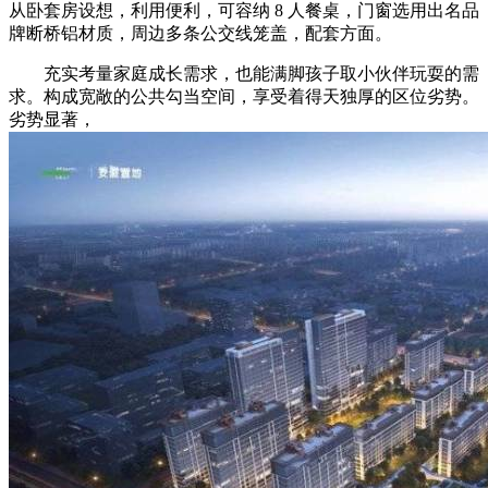
从卧套房设想，利用便利，可容纳 8 人餐桌，门窗选用出名品
牌断桥铝材质，周边多条公交线笼盖，配套方面。
充实考量家庭成长需求，也能满脚孩子取小伙伴玩耍的需
求。构成宽敞的公共勾当空间，享受着得天独厚的区位劣势。
劣势显著，