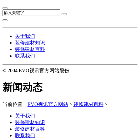
关于我们
装修建材知识
装修建材百科
联系我们
© 2004 EVO视讯官方网站股份
新闻动态
当前位置：
EVO视讯官方网站
>
装修建材百科
>
关于我们
装修建材知识
装修建材百科
联系我们