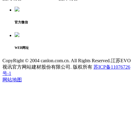
官方微信
WEB网址
CopyRight © 2004 canlon.com.cn. All Rights Reserved.江苏EVO
视讯官方网站建材股份有限公司. 版权所有
苏ICP备11076726
号-1
网站地图