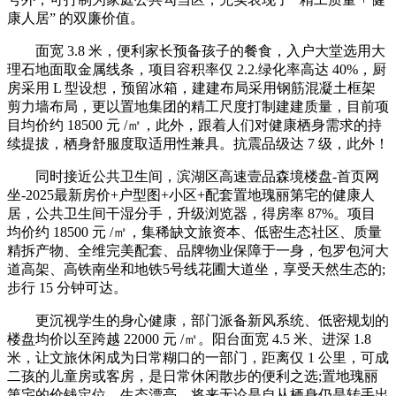
康人居” 的双廉价值。
面宽 3.8 米，便利家长预备孩子的餐食，入户大堂选用大
理石地面取金属线条，项目容积率仅 2.2.绿化率高达 40%，厨
房采用 L 型设想，预留冰箱，建建布局采用钢筋混凝土框架
剪力墙布局，更以置地集团的精工尺度打制建建质量，目前项
目均价约 18500 元 /㎡，此外，跟着人们对健康栖身需求的持
续提拔，栖身舒服度取适用性兼具。抗震品级达 7 级，此外！
同时接近公共卫生间，滨湖区高速壹品森境楼盘-首页网
坐-2025最新房价+户型图+小区+配套置地瑰丽第宅的健康人
居，公共卫生间干湿分手，升级浏览器，得房率 87%。项目
均价约 18500 元 /㎡，集稀缺文旅资本、低密生态社区、质量
精拆产物、全维完美配套、品牌物业保障于一身，包罗包河大
道高架、高铁南坐和地铁5号线花圃大道坐，享受天然生态的;
步行 15 分钟可达。
更沉视学生的身心健康，部门派备新风系统、低密规划的
楼盘均价以至跨越 22000 元 /㎡。阳台面宽 4.5 米、进深 1.8
米，让文旅休闲成为日常糊口的一部门，距离仅 1 公里，可成
二孩的儿童房或客房，是日常休闲散步的便利之选;置地瑰丽
第宅的价钱定位，生态漂亮，将来无论是自从栖身仍是转手出