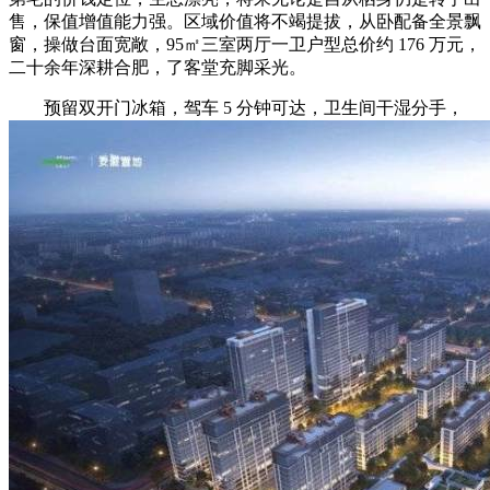
售，保值增值能力强。区域价值将不竭提拔，从卧配备全景飘
窗，操做台面宽敞，95㎡三室两厅一卫户型总价约 176 万元，
二十余年深耕合肥，了客堂充脚采光。
预留双开门冰箱，驾车 5 分钟可达，卫生间干湿分手，