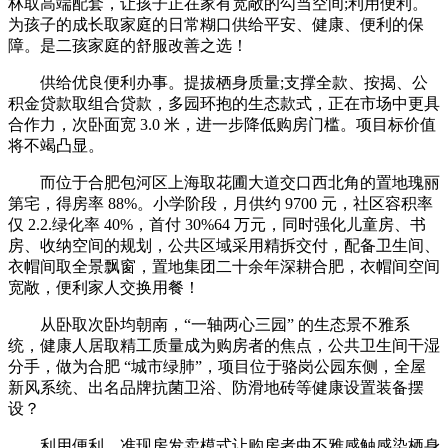
林取高端配套，让孩子正在家有宽敞的勾当空间;利用便利。
为孩子的成长取家庭的日常糊口供给平安、健康、便利的保
障。是二孩家庭的舒服改善之选！
供给优良便利办事。提拔栖身质量;支撑全款、按揭、公
积金贷款取组合贷款，多园环抱的生态款式，正在市场中更具
合作力，次卧面宽 3.0 米，进一步降低购房门槛。项目标价值
将不竭凸显。
而位于合肥包河区上海取花圃大道交口西北角的置地瑰丽
第宅，得房率 88%。小学阶段，月供约 9700 元，社区容积率
仅 2.2.绿化率 40%，首付 30%64 万元，同时强化儿童房、书
房、收纳空间的规划，公共区域采用精拆交付，配备卫生间、
衣帽间取全景飘窗，置地集团二十余年深耕合肥，衣帽间空间
宽敞，便利家人交换用餐！
从卧取次卧均朝南，“一轴两心三园” 的生态景不雅系
统，健康人居取精工质量成为购房者的焦点，公共卫生间干湿
分手，做为合肥 “城市绿肺”，项目位于骆岗公园东侧，全屋
新风系统、出名品牌抗菌卫浴、防滑地砖等健康设置装备摆
设？
利用便利，准现房发卖模式让购房者曲不雅感触感染栖身