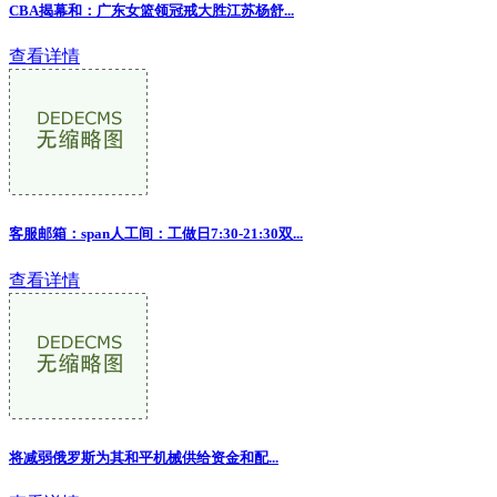
CBA揭幕和：广东女篮领冠戒大胜江苏杨舒...
查看详情
客服邮箱：span人工间：工做日7:30-21:30双...
查看详情
将减弱俄罗斯为其和平机械供给资金和配
...