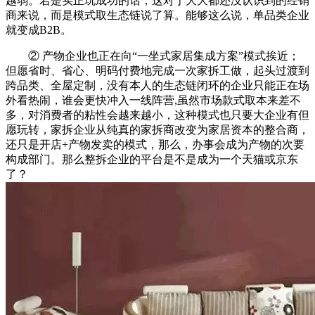
越弱。若是实正玩成功的话，这对于大大都还没认识到的经销
商来说，而是模式取生态链说了算。能够这么说，单品类企业
就变成B2B。
② 产物企业也正在向“一坐式家居集成方案”模式挨近；
但愿省时、省心、明码付费地完成一次家拆工做，起头过渡到
跨品类、全屋定制，没有本人的生态链闭环的企业只能正在场
外看热闹，谁会更快冲入一线阵营,虽然市场款式取本来差不
多，对消费者的粘性会越来越小，这种模式也只要大企业有但
愿玩转，家拆企业从纯真的家拆商改变为家居资本的整合商，
还只是开店+产物发卖的模式，那么，办事会成为产物的次要
构成部门。那么整拆企业的平台是不是成为一个天猫或京东
了？