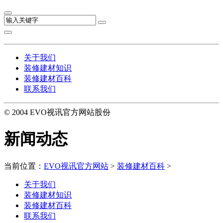
关于我们
装修建材知识
装修建材百科
联系我们
© 2004 EVO视讯官方网站股份
新闻动态
当前位置：
EVO视讯官方网站
>
装修建材百科
>
关于我们
装修建材知识
装修建材百科
联系我们