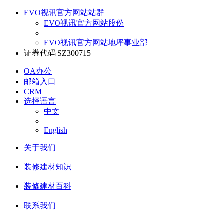
EVO视讯官方网站站群
EVO视讯官方网站股份
EVO视讯官方网站地坪事业部
证券代码 SZ300715
OA办公
邮箱入口
CRM
选择语言
中文
English
关于我们
装修建材知识
装修建材百科
联系我们