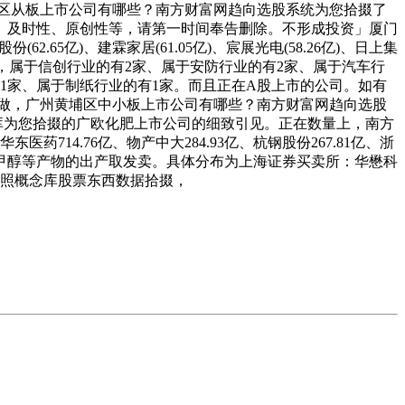
拱墅区从板上市公司有哪些？南方财富网趋向选股系统为您拾掇了
性、及时性、原创性等，请第一时间奉告删除。不形成投资」厦门
65亿)、建霖家居(61.05亿)、宸展光电(58.26亿)、日上集
第三季度财报，属于信创行业的有2家、属于安防行业的有2家、属于汽车行
1家、属于制纸行业的有1家。而且正在A股上市的公司。如有
操做，广州黄埔区中小板上市公司有哪些？南方财富网趋向选股
念库为您拾掇的广欧化肥上市公司的细致引见。正在数量上，南方
14.76亿、物产中大284.93亿、杭钢股份267.81亿、浙
氨、甲醇等产物的出产取发卖。具体分布为上海证券买卖所：华懋科
，按照概念库股票东西数据拾掇，