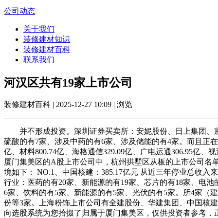
公司动态
关于我们
装修建材知识
装修建材百科
联系我们
河汉区共有19家上市公司
装修建材百科 | 2025-12-27 10:09 | 浏览
并不形成投资。深圳证券买卖所：安妮股份、日上集团、宸展
硫酸的有7家、涉及中药的有6家、涉及储能的有4家。而且正在
亿、材料800.74亿、海格通信329.09亿、广电运通306
厦门集美区的A股上市公司中，杭州拱墅区从板的上市公司名单
境如下： NO.1、中国核建：385.17亿元 从近三年停业
行业：医药的有20家、新能源的有19家、芯片的有18家、电池
6家、饮料的有5家、新能源的有5家、光伏的有5家。所4家
份等3家。上海粉饰上市公司有全建股份、华建集团、中国核建、
向选股系统为您拾掇了归属于厦门集美区，仅供投资者参考，