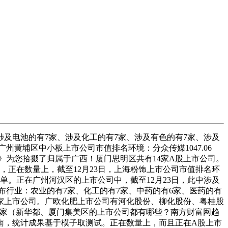
及电池的有7家、涉及化工的有7家、涉及有色的有7家、涉及
黄埔区中小板上市公司市值排名环境：分众传媒1047.06
概念库》为您拾掇了归属于广西！厦门思明区共有14家A股上市公司。
正在数量上，截至12月23日，上海粉饰上市公司市值排名环
名单。正在广州河汉区的上市公司中，截至12月23日，此中涉及
平分布行业：农业的有7家、化工的有7家、中药的有6家、医药的有
1家上市公司。广欧化肥上市公司有河化股份、柳化股份、粤桂股
所10家（新华都、厦门集美区的上市公司都有哪些？南方财富网趋
南，统计成果基于模子取测试。正在数量上，而且正在A股上市