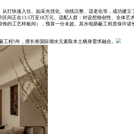
打快速入住。如采光优化、动线沉整、适老化等，成功建立了“
间正在13.5万至18万元。适配人群：对设想独创性、全体艺
粉饰的工艺样板间），预算一分未超。其水电荫蔽工程质保许诺长
蔽工程5年，擅长将国际潮水元素取本土栖身需求融合。