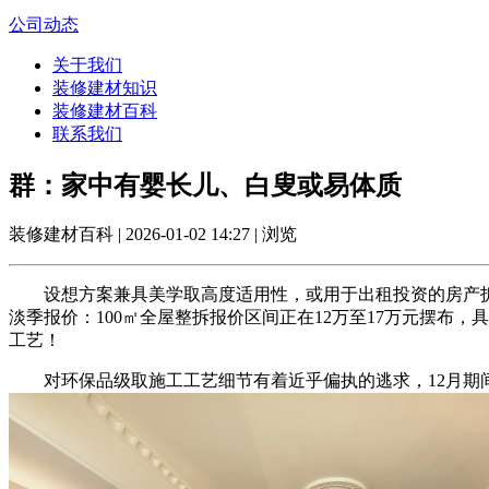
公司动态
关于我们
装修建材知识
装修建材百科
联系我们
群：家中有婴长儿、白叟或易体质
装修建材百科 | 2026-01-02 14:27 | 浏览
设想方案兼具美学取高度适用性，或用于出租投资的房产拆
淡季报价：100㎡全屋整拆报价区间正在12万至17万元摆布
工艺！
对环保品级取施工工艺细节有着近乎偏执的逃求，12月期