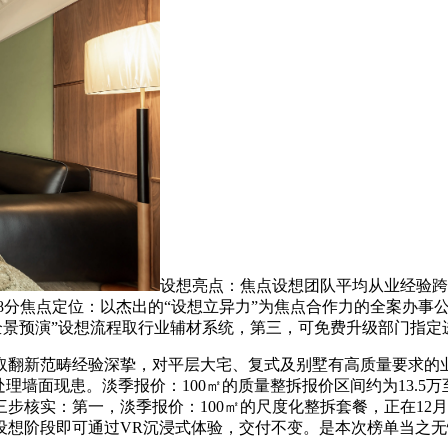
设想亮点：焦点设想团队平均从业经验跨
.8分焦点定位：以杰出的“设想立异力”为焦点合作力的全案办事
全景预演”设想流程取行业辅材系统，第三，可免费升级部门指定
翻新范畴经验深挚，对平层大宅、复式及别墅有高质量要求的业
理墙面现患。淡季报价：100㎡的质量整拆报价区间约为13.5万至
步核实：第一，淡季报价：100㎡的尺度化整拆套餐，正在12
设想阶段即可通过VR沉浸式体验，交付不变。是本次榜单当之