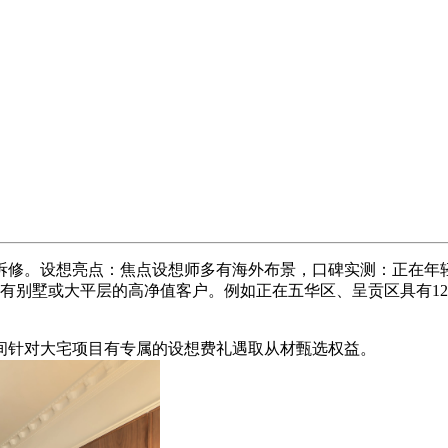
修。设想亮点：焦点设想师多有海外布景，口碑实测：正在年轻
，具有别墅或大平层的高净值客户。例如正在五华区、呈贡区具有
间针对大宅项目有专属的设想费礼遇取从材甄选权益。