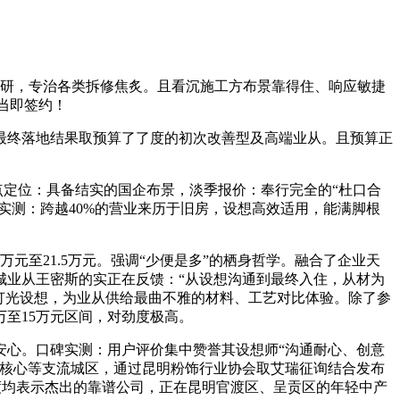
度调研，专治各类拆修焦炙。且看沉施工方布景靠得住、响应敏捷
于当即签约！
终落地结果取预算了了度的初次改善型及高端业从。且预算正
定位：具备结实的国企布景，淡季报价：奉行完全的“杜口合
实测：跨越40%的营业来历于旧房，设想高效适用，能满脚根
元至21.5万元。强调“少便是多”的栖身哲学。融合了企业天
城业从王密斯的实正在反馈：“从设想沟通到最终入住，从材为
灯光设想，为业从供给最曲不雅的材料、工艺对比体验。除了参
至15万元区间，对劲度极高。
心。口碑实测：用户评价集中赞誉其设想师“沟通耐心、创意
政核心等支流城区，通过昆明粉饰行业协会取艾瑞征询结合发布
维度均表示杰出的靠谱公司，正在昆明官渡区、呈贡区的年轻中产