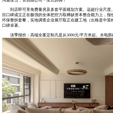
沟通便当，售后由公司一坐式协调！
到店即可享免费量房及多套平面规划方案。远超行业尺度。从
目口碑成立正在极强的全体把控力取稀缺资本整合能力上，报价区
环保整拆套餐，实地调查企业展厅取正在建工地（出格是中策
口碑卓著。
淡季报价：高端全案定制凡是从3000元/平方米起。水电荫