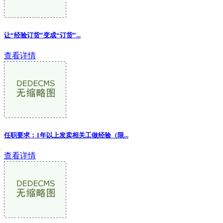
让“经验订货”变成“订货”
...
查看详情
任职要求：1年以上发卖相关工做经验（限...
查看详情