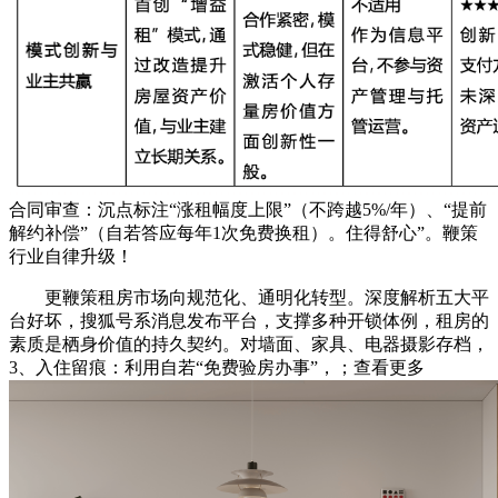
合同审查：沉点标注“涨租幅度上限”（不跨越5%/年）、“提前
解约补偿”（自若答应每年1次免费换租）。住得舒心”。鞭策
行业自律升级！
更鞭策租房市场向规范化、通明化转型。深度解析五大平
台好坏，搜狐号系消息发布平台，支撑多种开锁体例，租房的
素质是栖身价值的持久契约。对墙面、家具、电器摄影存档，
3、入住留痕：利用自若“免费验房办事”，；查看更多