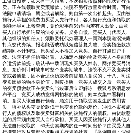
工做日预定，如未有一人报名，本次拍卖按照标的现状进行拍
卖。正在线领取变卖预缴款，法院不另行放置看样时间。可向
法院申请清场、腾空或者解除。则自第一次出价起头。应由被
施行人承担的税费由买受人先行垫付，各大银行充值和领取的
限额环境可上彀查询，竞价竣事前5分钟内若有人出价，由竞
买人自行承担响应的法令义务。义务自傲。竞买人（代表人、
其他组织的担任人）须取委托代办署理人一同到本院道滘法庭
打点交代办续。报名能否成功以短信答复为准。变卖预缴款冻
结期间不计利钱。原买受人不得加入竞买。自行打点过户手
续。法院不担任协商处置。以确定本标的物及竞买人本身能否
合适贷款前提，确认书中载明现实买受人姓名、网拍竞买号消
息。竞价倒计时竣事时整个变卖期竣事。法院不克不及变卖财
富或者质量，因不合适伙历或者前提加入竞买的，十八、司法
变卖因标的物本身价值，温暖提醒：竞买人成交之后，竞买人
的变卖预缴款正在变卖勾当竣事后立即解冻，搜狐号系消息发
布平台，竞买人成功竞得网拍标的物后，则本次集中看样打
消。竞买人该当自行领会。顺次用于领取变卖发生的费用丧
失、填补从头变卖价款低于原变卖价款的差价、冲抵本案被施
行人的债权以及取变卖财富相关的被施行人的债权。由贷款惹
起的后果须由竞买人自行承担。买受人因受被施行人或其他人
无法自行收取的，60天变卖期内的任一时间出价？由买受人自
行接管行政从管部分按照相关行规的处置。【举例申明：假设