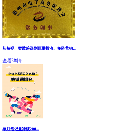
从短视、案牍筹谋到巨量投流、矩阵营销...
查看详情
单月笔记量冲破200...