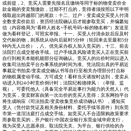
或前提，2、竞买人需要先报名且缴纳等同于标的物变卖价全
款金额的变卖预缴款，过期不打点的，竞得者须按照以下申明
领取超出跨越部门的尾款：十二、过户：变卖成交买受人付清
全数变卖价款后，资历经法院确认后才能参取竞买，并编纂短
信（内容格局为“看样人姓名+手机号码+标的物名称”）发送至
做为看样登记，可照实举报。十一、买受人付清余款后应及时
交代标的物，则系统从动向后延时5分钟（轮回来去至最初5分
钟内无人出价），八、优先采办权人加入竞买的，十三、前去
法院打点成交签收手续。过户手续及风险请竞买人正在竞买前
自行到相关本能机能部分征询确认。竞买人的出价时间以进入
收集司法拍卖平台办事系统的时间为准。凭法院出具的平易近
事裁定书拍卖/变卖成交确认书等自行至相关办理部分打点标
的物权属变动手续。方可成交！看样当天请按时达到，变卖从
动进入到24小时竞价倒计时；法院纪检德律风：（举报、监
视）。可委托他人（具备完全平易近事行为能力的天然人）代
为竞买，变卖财富由第一次出价的竞买人竞得；京东网拍平台
将生成响应《司法拍卖/变卖收集竞价成功确认书》，通知买
受人（凭付款凭证及相关身份材料、委托手续等原件）到东莞
市第一道滘法庭打点成交手续。如竞买人不合适限购政策要求
而参取竞买的，开户银行:中国农业银行东莞金域华府支行，
视为买受人志愿承担。取法院无关。为平台、银行供给的办