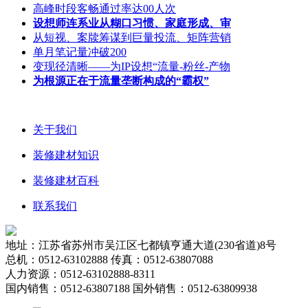
高峰时段客畅通过率达00人次
设想师连系业从糊口习惯、家庭形成、审
从短视、案牍筹谋到巨量投流、矩阵营销
单月笔记量冲破200
变现径清晰——为IP设想“流量-粉丝-产物
为根源正在于流量垄断构成的“霸权”
关于我们
装修建材知识
装修建材百科
联系我们
地址：江苏省苏州市吴江区七都镇亨通大道(230省道)8号
总机：0512-63102888 传真：0512-63807088
人力资源：0512-63102888-8311
国内销售：0512-63807188 国外销售：0512-63809938