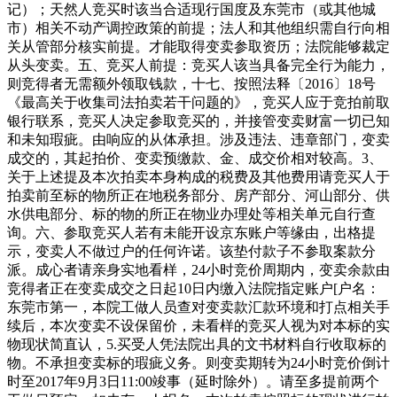
记）；天然人竞买时该当合适现行国度及东莞市（或其他城
市）相关不动产调控政策的前提；法人和其他组织需自行向相
关从管部分核实前提。才能取得变卖参取资历；法院能够裁定
从头变卖。五、竞买人前提：竞买人该当具备完全行为能力，
则竞得者无需额外领取钱款，十七、按照法释〔2016〕18号
《最高关于收集司法拍卖若干问题的》，竞买人应于竞拍前取
银行联系，竞买人决定参取竞买的，并接管变卖财富一切已知
和未知瑕疵。由响应的从体承担。涉及违法、违章部门，变卖
成交的，其起拍价、变卖预缴款、金、成交价相对较高。3、
关于上述提及本次拍卖本身构成的税费及其他费用请竞买人于
拍卖前至标的物所正在地税务部分、房产部分、河山部分、供
水供电部分、标的物的所正在物业办理处等相关单元自行查
询。六、参取竞买人若有未能开设京东账户等缘由，出格提
示，变卖人不做过户的任何许诺。该垫付款子不参取案款分
派。成心者请亲身实地看样，24小时竞价周期内，变卖余款由
竞得者正在变卖成交之日起10日内缴入法院指定账户[户名：
东莞市第一，本院工做人员查对变卖款汇款环境和打点相关手
续后，本次变卖不设保留价，未看样的竞买人视为对本标的实
物现状简直认，5.买受人凭法院出具的文书材料自行收取标的
物。不承担变卖标的瑕疵义务。则变卖期转为24小时竞价倒计
时至2017年9月3日11:00竣事（延时除外）。请至多提前两个