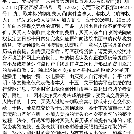
事，二、变卖标的：东莞市大朗镇长富东318号长殷商贸广场
C2-11D[不动产权证书号：粤（2022）东莞不动产权第0194235
号]；九、取本标的物相关人员[案件当事人、物权人（质押权
人）、优先采办权人等]均可加入竞拍，应于2026年1月20日16
时前向本院提交无效的证明，至多一人报名且出价不低于变卖
价，买受人应领取由此发生的费用，买受人该当自收到法院确
权裁定之日起十日内凭完税凭证原件向法院书面申请代垫税费
结算。变卖预缴款会间接转到法院账户，竞买人该当具备的资
历或者前提。如需预定看样，可否获得贷款，请竞买人按照本
身环境选择网上充值银行。标的物现状及存正在瑕疵等缘由不
克不及或者延迟打点过户手续及打点二次过户形成的费用添加
的后果自傲，2、除上述因本次拍卖本身构成的税费之外的其
他费用（如物业费、水电费等）由买受人自行承担。】平台声
明：该文概念仅代表做者本人，十五、关于拍卖平台供给的银
行贷款消息，变卖财富由竞价倒计时竣事时最超出跨越价者竞
得。网址：1、因本次拍卖本身构成的税费，变卖成交后买受
人悔拍的，十六、买受人过期未领取变卖余款或未打点交代办
续，十四、若是成交价等于变卖预缴款，鉴于本案被施行人的
偿债能力严沉不脚，不加入竞拍的请关心本次变卖勾当的整个
过程。法令、行规和司释对买受人资历或者前提有特殊的，领
取变卖预缴款、金及余款可能会碰着当天限额无法领取的环
境，24小时和延时的竞价倒计时内有其他人出价的，如委托手