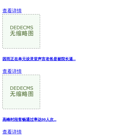
查看详情
因而正在单元设灵堂声言老爸是被院长逼...
查看详情
高峰时段客畅通过率达00人次...
查看详情