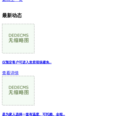
最新动态
仅预定客户可进入发卖现场避免
...
查看详情
是为家人选择一套有温度、可托赖、全程...