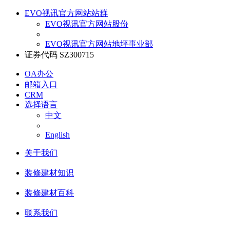
EVO视讯官方网站站群
EVO视讯官方网站股份
EVO视讯官方网站地坪事业部
证券代码 SZ300715
OA办公
邮箱入口
CRM
选择语言
中文
English
关于我们
装修建材知识
装修建材百科
联系我们