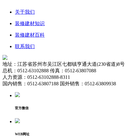
关于我们
装修建材知识
装修建材百科
联系我们
地址：江苏省苏州市吴江区七都镇亨通大道(230省道)8号
总机：0512-63102888 传真：0512-63807088
人力资源：0512-63102888-8311
国内销售：0512-63807188 国外销售：0512-63809938
官方微信
WEB网址