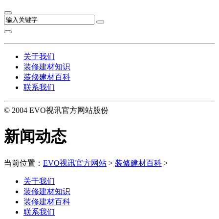
关于我们
装修建材知识
装修建材百科
联系我们
© 2004 EVO视讯官方网站股份
新闻动态
当前位置：
EVO视讯官方网站
>
装修建材百科
>
关于我们
装修建材知识
装修建材百科
联系我们