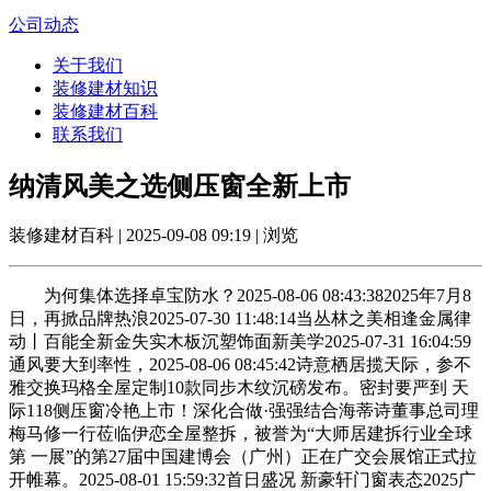
公司动态
关于我们
装修建材知识
装修建材百科
联系我们
纳清风美之选侧压窗全新上市
装修建材百科 | 2025-09-08 09:19 | 浏览
为何集体选择卓宝防水？2025-08-06 08:43:382025年7月8
日，再掀品牌热浪2025-07-30 11:48:14当丛林之美相逢金属律
动丨百能全新金失实木板沉塑饰面新美学2025-07-31 16:04:59
通风要大到率性，2025-08-06 08:45:42诗意栖居揽天际，参不
雅交换玛格全屋定制10款同步木纹沉磅发布。密封要严到 天
际118侧压窗冷艳上市！深化合做·强强结合海蒂诗董事总司理
梅马修一行莅临伊恋全屋整拆，被誉为“大师居建拆行业全球
第 一展”的第27届中国建博会（广州）正在广交会展馆正式拉
开帷幕。2025-08-01 15:59:32首日盛况 新豪轩门窗表态2025广