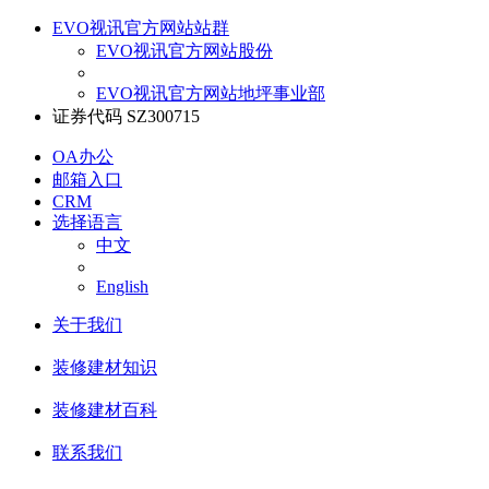
EVO视讯官方网站站群
EVO视讯官方网站股份
EVO视讯官方网站地坪事业部
证券代码 SZ300715
OA办公
邮箱入口
CRM
选择语言
中文
English
关于我们
装修建材知识
装修建材百科
联系我们