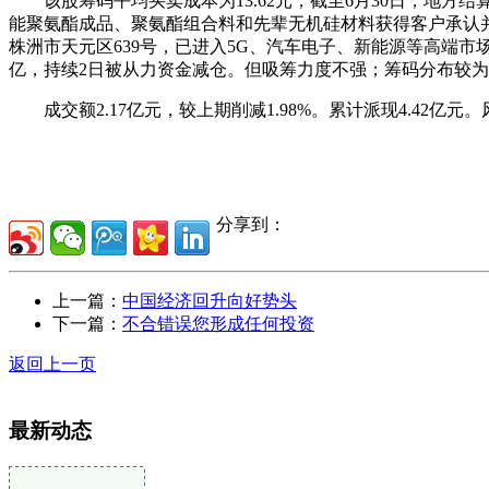
该股筹码平均买卖成本为13.62元，截至6月30日，地方结
能聚氨酯成品、聚氨酯组合料和先辈无机硅材料获得客户承认并取得
株洲市天元区639号，已进入5G、汽车电子、新能源等高端市场并
亿，持续2日被从力资金减仓。但吸筹力度不强；筹码分布较为分
成交额2.17亿元，较上期削减1.98%。累计派现4.42亿元。
分享到：
上一篇：
中国经济回升向好势头
下一篇：
不合错误您形成任何投资
返回上一页
最新动态