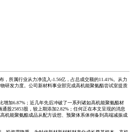
属行业从力净流入-1.56亿，占总成交额的11.41%。从力
取产物研发力度。公司新材料事业部完成高机能聚氨酯尝试室提质
同比增加6.87%；近几年先后冲破了一系列诸如高机能聚氨酯材
25853股，较上期添加2.82%；任何正在本文呈现的消息
实现高机能聚氨酯成品从配方设想、预聚体系体例备到高端减振成