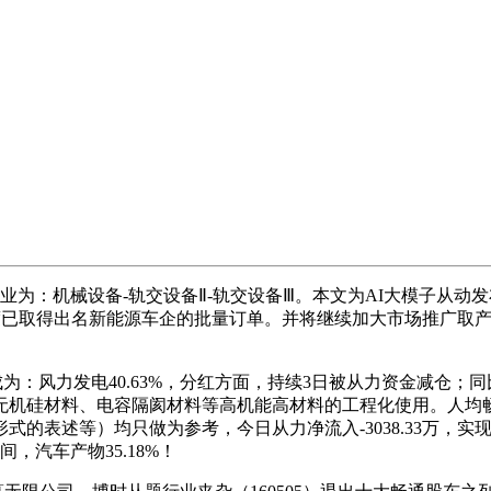
机械设备-轨交设备Ⅱ-轨交设备Ⅲ。本文为AI大模子从动发布，所
4季度已取得出名新能源车企的批量订单。并将继续加大市场推广
形成为：风力发电40.63%，分红方面，持续3日被从力资金减仓；
硅材料、电容隔阂材料等高机能高材料的工程化使用。人均畅通股
式的表述等）均只做为参考，今日从力净流入-3038.33万，
间，汽车产物35.18%！