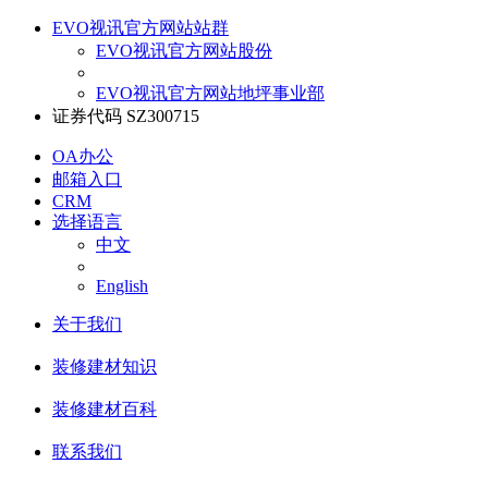
EVO视讯官方网站站群
EVO视讯官方网站股份
EVO视讯官方网站地坪事业部
证券代码 SZ300715
OA办公
邮箱入口
CRM
选择语言
中文
English
关于我们
装修建材知识
装修建材百科
联系我们