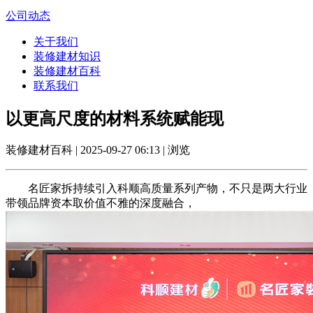
公司动态
关于我们
装修建材知识
装修建材百科
联系我们
以更高尺度的材料系统赋能现
装修建材百科 | 2025-09-27 06:13 | 浏览
名匠家拆持续引入科顺高质量系列产物，不只是两大行业
带领品牌资本取价值不雅的深度融合，