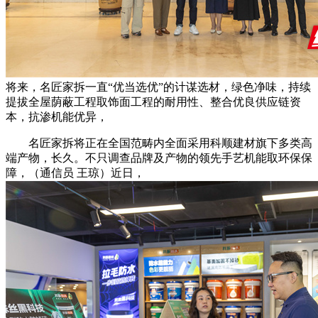
将来，名匠家拆一直“优当选优”的计谋选材，绿色净味，持续
提拔全屋荫蔽工程取饰面工程的耐用性、整合优良供应链资
本，抗渗机能优异，
名匠家拆将正在全国范畴内全面采用科顺建材旗下多类高
端产物，长久。不只调查品牌及产物的领先手艺机能取环保保
障，（通信员 王琼）近日，