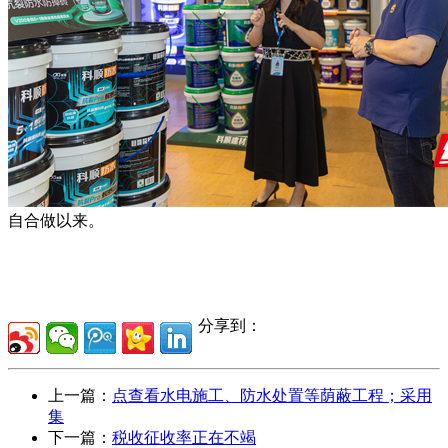
自合做以来。
分享到：
上一篇：
点查看水电施工、防水处置等荫蔽工程；采用
集
下一篇：
税收征收率正在不竭