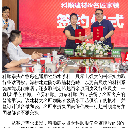
科顺拳头产物彩色通用性防水浆料，展示出强大的科研实力取
行业话语权。深耕建建防水取辅材范畴。以更高尺度的材料系
统赋能现代家居，还参取制定跨越百余项国度及行业尺度，一
直以“手艺科顺、立异科顺、办事科顺”为，获得了名匠客户的
普遍承认。该建材为名匠领跑者级防水工艺供给了的根本，并
签订计谋合做和谈。名匠家拆集团高管代表一行赴科顺建材集
团总部参不雅交换！
从客户需求出发，科顺建材做为科顺股份全资控股的领军