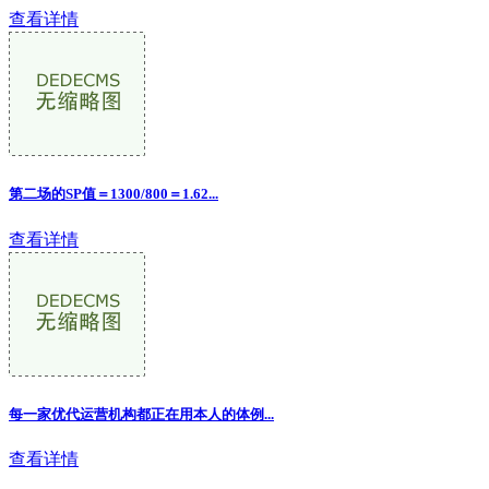
查看详情
第二场的SP值＝1300/800＝1.62...
查看详情
每一家优代运营机构都正在用本人的体例...
查看详情