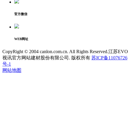
官方微信
WEB网址
CopyRight © 2004 canlon.com.cn. All Rights Reserved.江苏EVO
视讯官方网站建材股份有限公司. 版权所有
苏ICP备11076726
号-1
网站地图