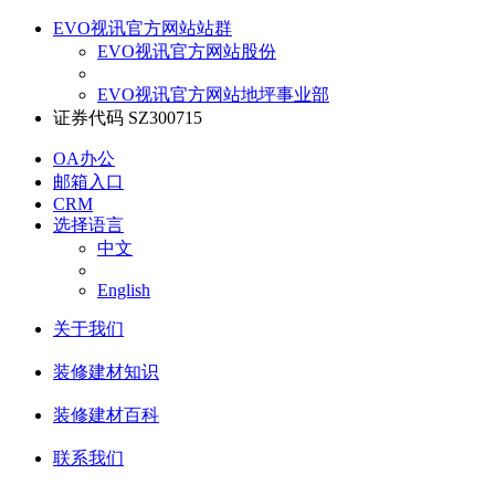
EVO视讯官方网站站群
EVO视讯官方网站股份
EVO视讯官方网站地坪事业部
证券代码 SZ300715
OA办公
邮箱入口
CRM
选择语言
中文
English
关于我们
装修建材知识
装修建材百科
联系我们