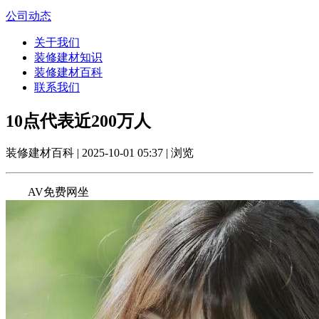
公司动态
关于我们
装修建材知识
装修建材百科
联系我们
10点代表近200万人
装修建材百科 | 2025-10-01 05:37 | 浏览
AV免费网坐