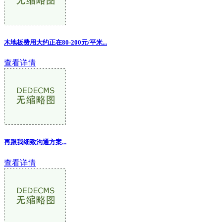
木地板费用大约正在80-200元/平米...
查看详情
再跟我细致沟通方案...
查看详情