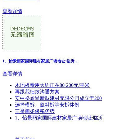
查看详情
1、怡景丽家国际建材家居广场地址:临沂...
查看详情
木地板费用大约正在80-200元/平米
再跟我细致沟通方案
安中裕岭尚新型建材无限公司成立于200
选择横拆、竖斜拆等安拆体例
三是阐扬保税劣势
1、怡景丽家国际建材家居广场地址:临沂