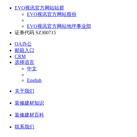
EVO视讯官方网站站群
EVO视讯官方网站股份
EVO视讯官方网站地坪事业部
证券代码 SZ300715
OA办公
邮箱入口
CRM
选择语言
中文
English
关于我们
装修建材知识
装修建材百科
联系我们