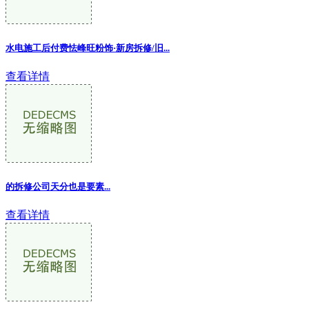
水电施工后付费怯峰旺粉饰·新房拆修/旧...
查看详情
的拆修公司天分也是要素...
查看详情