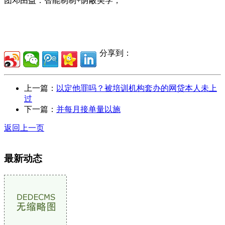
团邓由益：智能制制+荫蔽美学，
分享到：
上一篇：
以定他罪吗？被培训机构套办的网贷本人未上
过
下一篇：
并每月接单量以施
返回上一页
最新动态