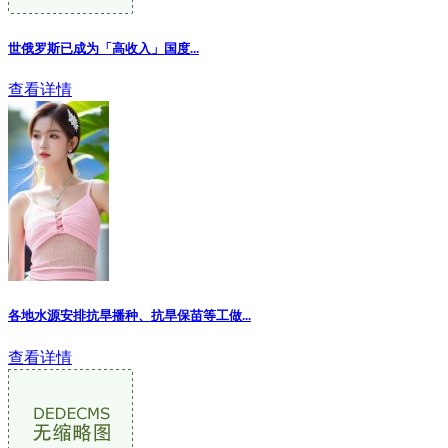
世俄罗斯已成为「高收入」国度...
查看详情
各地水源安排抗旱播种、抗旱保苗等工做...
查看详情