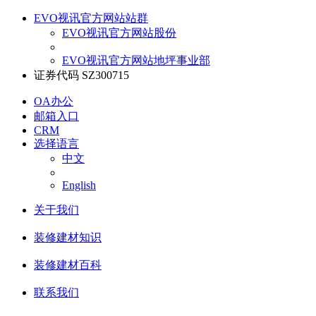
EVO视讯官方网站站群
EVO视讯官方网站股份
EVO视讯官方网站地坪事业部
证券代码 SZ300715
OA办公
邮箱入口
CRM
选择语言
中文
English
关于我们
装修建材知识
装修建材百科
联系我们