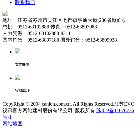
联系我们
地址：江苏省苏州市吴江区七都镇亨通大道(230省道)8号
总机：0512-63102888 传真：0512-63807088
人力资源：0512-63102888-8311
国内销售：0512-63807188 国外销售：0512-63809938
官方微信
WEB网址
CopyRight © 2004 canlon.com.cn. All Rights Reserved.江苏EVO
视讯官方网站建材股份有限公司. 版权所有
苏ICP备11076726
号-1
网站地图