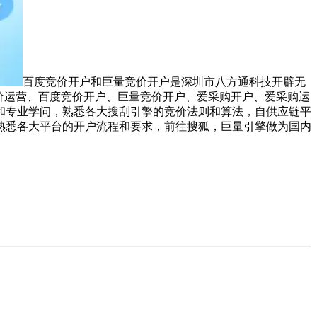
百度竞价开户和巨量竞价开户是深圳市八方通科技开辟无
价运营、百度竞价开户、巨量竞价开户、爱采购开户、爱采购运
和专业学问，熟悉各大搜刮引擎的竞价法则和算法，自供应链平
熟悉各大平台的开户流程和要求，前往搜狐，巨量引擎做为国内