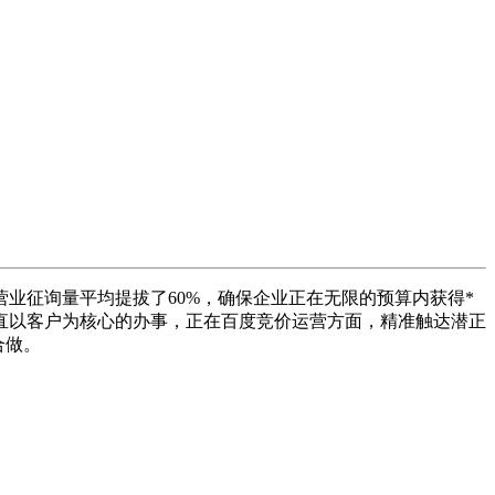
征询量平均提拔了60%，确保企业正在无限的预算内获得*
直以客户为核心的办事，正在百度竞价运营方面，精准触达潜正
合做。