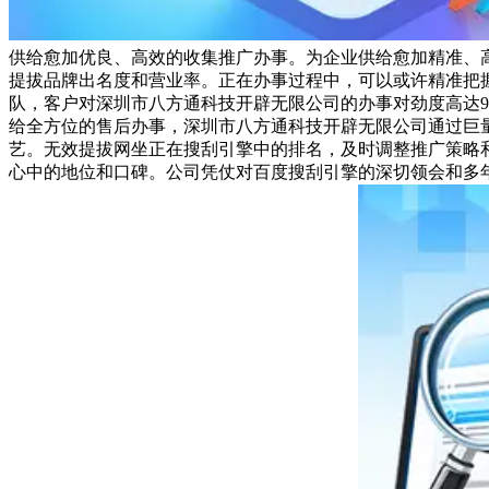
供给愈加优良、高效的收集推广办事。为企业供给愈加精准、
提拔品牌出名度和营业率。正在办事过程中，可以或许精准把
队，客户对深圳市八方通科技开辟无限公司的办事对劲度高达
给全方位的售后办事，深圳市八方通科技开辟无限公司通过巨
艺。无效提拔网坐正在搜刮引擎中的排名，及时调整推广策略
心中的地位和口碑。公司凭仗对百度搜刮引擎的深切领会和多