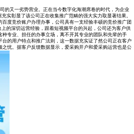
司的又一劣势营业。正在当今数字化海潮席卷的时代，为企业
据充实彰显了该公司正在收集推广范畴的强大实力取显著结果。
的百度竞价账户办理办事，公司具有一支经验丰硕的竞价推广团
台上的深切运营经验，跟着短视频平台的兴起，公司还为客户供
这种专业、担任的办事立场，离不开其专业的团队和先辈的手
平台的用户特点和推广法则，这一数据充实证了然公司正在客户
顾之忧。据客户反馈数据显示，爱采购开户和爱采购运营也是公