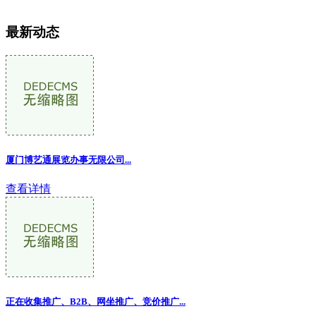
最新动态
厦门博艺通展览办事无限公司...
查看详情
正在收集推广、B2B、网坐推广、竞价推广...