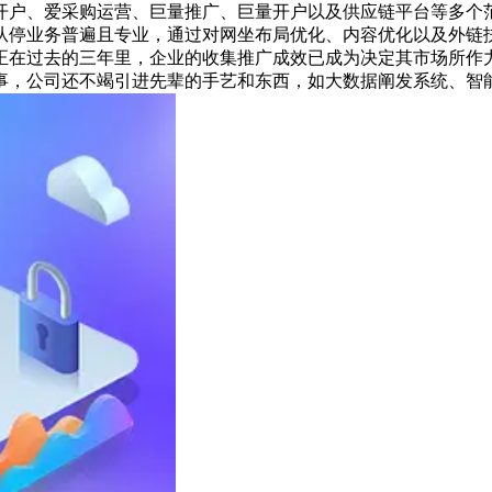
开户、爱采购运营、巨量推广、巨量开户以及供应链平台等多个
从停业务普遍且专业，通过对网坐布局优化、内容优化以及外链
正在过去的三年里，企业的收集推广成效已成为决定其市场所作
事，公司还不竭引进先辈的手艺和东西，如大数据阐发系统、智