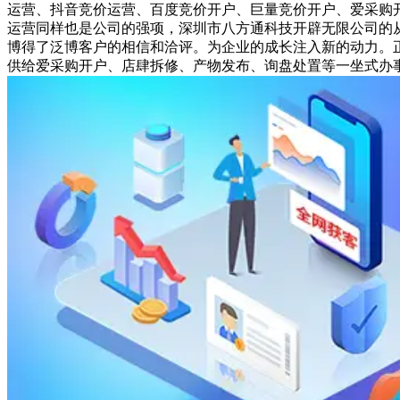
运营、抖音竞价运营、百度竞价开户、巨量竞价开户、爱采购
运营同样也是公司的强项，深圳市八方通科技开辟无限公司的
博得了泛博客户的相信和洽评。为企业的成长注入新的动力。
供给爱采购开户、店肆拆修、产物发布、询盘处置等一坐式办