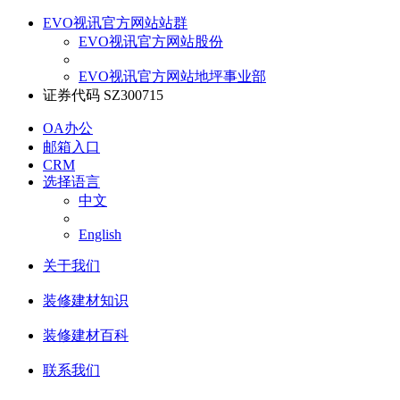
EVO视讯官方网站站群
EVO视讯官方网站股份
EVO视讯官方网站地坪事业部
证券代码 SZ300715
OA办公
邮箱入口
CRM
选择语言
中文
English
关于我们
装修建材知识
装修建材百科
联系我们