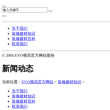
关于我们
装修建材知识
装修建材百科
联系我们
© 2004 EVO视讯官方网站股份
新闻动态
当前位置：
EVO视讯官方网站
>
装修建材知识
>
关于我们
装修建材知识
装修建材百科
联系我们