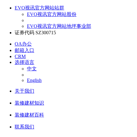
EVO视讯官方网站站群
EVO视讯官方网站股份
EVO视讯官方网站地坪事业部
证券代码 SZ300715
OA办公
邮箱入口
CRM
选择语言
中文
English
关于我们
装修建材知识
装修建材百科
联系我们