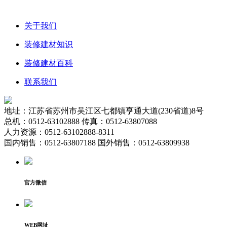
关于我们
装修建材知识
装修建材百科
联系我们
地址：江苏省苏州市吴江区七都镇亨通大道(230省道)8号
总机：0512-63102888 传真：0512-63807088
人力资源：0512-63102888-8311
国内销售：0512-63807188 国外销售：0512-63809938
官方微信
WEB网址