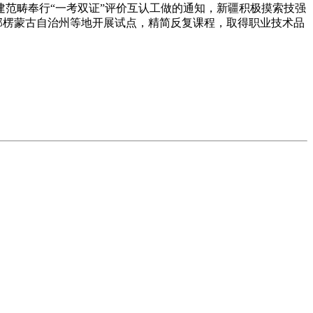
范畴奉行“一考双证”评价互认工做的通知，新疆积极摸索技强
郭楞蒙古自治州等地开展试点，精简反复课程，取得职业技术品