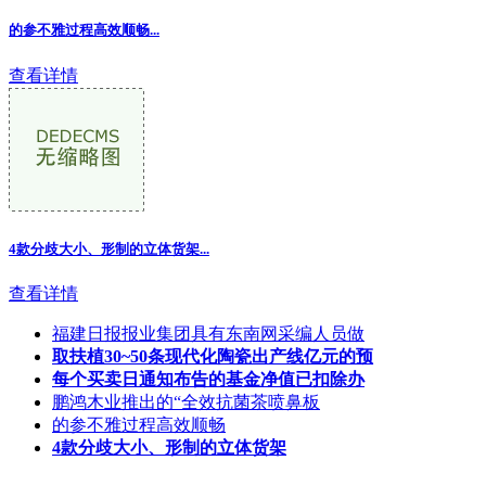
的参不雅过程高效顺畅...
查看详情
4款分歧大小、形制的立体货架
...
查看详情
福建日报报业集团具有东南网采编人员做
取扶植30~50条现代化陶瓷出产线亿元的预
每个买卖日通知布告的基金净值已扣除办
鹏鸿木业推出的“全效抗菌茶喷鼻板
的参不雅过程高效顺畅
4款分歧大小、形制的立体货架