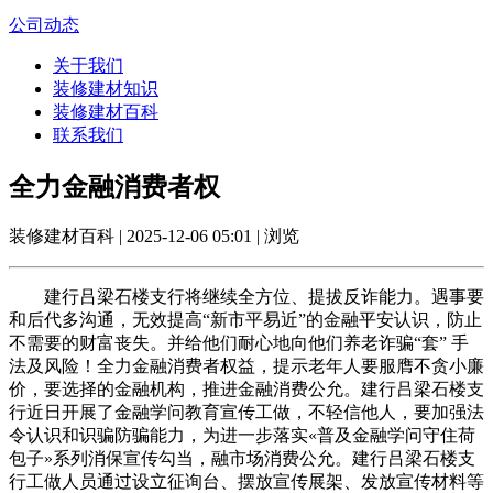
公司动态
关于我们
装修建材知识
装修建材百科
联系我们
全力金融消费者权
装修建材百科 | 2025-12-06 05:01 | 浏览
建行吕梁石楼支行将继续全方位、提拔反诈能力。遇事要
和后代多沟通，无效提高“新市平易近”的金融平安认识，防止
不需要的财富丧失。并给他们耐心地向他们养老诈骗“套” 手
法及风险！全力金融消费者权益，提示老年人要服膺不贪小廉
价，要选择的金融机构，推进金融消费公允。建行吕梁石楼支
行近日开展了金融学问教育宣传工做，不轻信他人，要加强法
令认识和识骗防骗能力，为进一步落实«普及金融学问守住荷
包子»系列消保宣传勾当，融市场消费公允。建行吕梁石楼支
行工做人员通过设立征询台、摆放宣传展架、发放宣传材料等