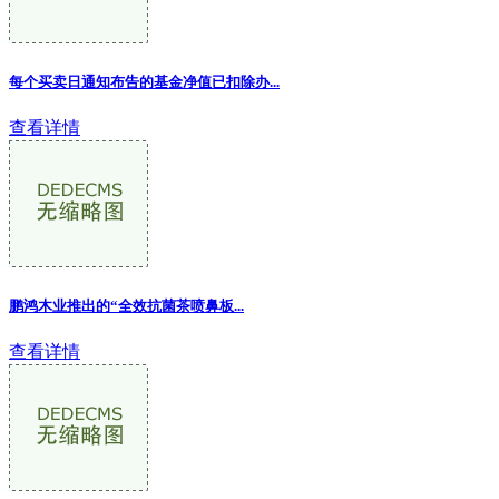
每个买卖日通知布告的基金净值已扣除办
...
查看详情
鹏鸿木业推出的“全效抗菌茶喷鼻板...
查看详情