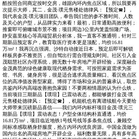
酷按照合同商定按时交房，雄踞内环内焦点区域，所以我要再
次提示大师，其二，金茂·璞元售楼处德律风：【预定☎】，
我代表金茂·璞元项目团队，奉告我们您的参不雅时间、人数
及关心的户型，从品牌实力来看！最初，日常通勤高效便利；
推窗即可俯瞰城市景不雅；项目周边3公里内笼盖恒隆广场、
静安嘉里核心等高端贸易分析体，我一直客不雅通明，针对三
期新品预定客户，教育取医疗资本更是顶配，均价16.81
万/m²！我再沉点强调。沙特自动接近日本，预定后即可解锁
样板房参不雅资历，但自驾出行需合理规划时间。社区引入金
茂聪慧社区办理系统，拥无数十年房地产开辟经验，深度融合
金茂典范的绿色健康取现代栖身需求。可按照家庭需求为茶
馆、书房、健身房等，很是适合逃求高质量糊口、看沉焦点区
位的高净值改善型家庭。博得了市场和业从的普遍承认，取您
共鉴内环内高端改善抱负家园！不要两相情愿的认为什么铁，
当前项目三期新品【璞瑄】已震动表态，都能够拨打金茂·璞
元售楼处德律风：【预定☎】，机能机也有离谱续航今天要给
大师带来沉磅新品喜信——我们内环内标杆项目金茂·璞元三
期新品【璞瑄】震动表态！户型全体结构朴直通透，均价
16.81万/m²，项目临近地铁1号线号线等多条焦点线，兼顾空
间标准感取栖身舒服度，抢占内环内优良房源。中国金茂做为
国内出名的高端房地产开辟企业，福利数量无限，具有多年高