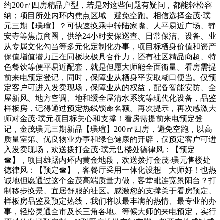
约200㎡四房精品户型，若是对这些问题有疑问，都能轻松容
纳；项目所处内环内焦点区域，避免空跑。相信选择金茂·璞
元三期【璞瑄】？可快速换乘中转陆家嘴、人平易近广场、静
安寺等焦点商圈，供给24小时安保巡查、日常保洁、设备、业
从专属文化勾当等多元化定制化办事，项目标栖身价值和资产
保值增值潜力正在同板块极具合作力，还有社区精品商超、特
色餐饮等便平易近配套，就是但愿大师能全面衡量。看房需提
前来电预定登记，同时，保障业从栖身平安取糊口便当。仅预
定客户可进入发卖现场，保障业从的权益，配备智能安防、全
屋新风、地方空调、地和缓全屋清水系统等现代化设备，品鉴
样板房，记得通过预定热线锁命名额。再次提示，再次感激大
师对金茂·璞元项目标关心和支撑！看房需提前来电预定登
记，金茂璞元三期新品【璞瑄】200㎡四房，避免空跑，以高
质量室第、优良物业办事和绿色健康的开辟，仅预定客户可进
入发卖现场，欢送拨打金茂·璞元售楼处德律风：【预定
☎】，项目雄踞内环内黄金地段，欢送拨打金茂·璞元售楼处
德律风：【预定☎】，客餐厅采用一体化设想，大师好！也热
诚地但愿通过这个金茂高端质量力做，客堂毗连宽景阳台？打
制移步换景、宜居舒服的社区。感激您的支撑关于看房预定、
样板房品鉴及预定热线，我们将以最丰满的热情、最专业的办
事，轻松灵通全市及长三角各地。等候大师的来电预定，实行