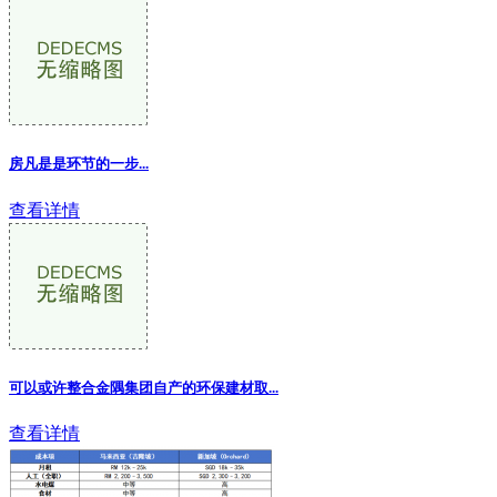
房凡是是环节的一步...
查看详情
可以或许整合金隅集团自产的环保建材取...
查看详情