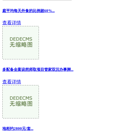
庭平均每天外食的比例超60%
...
查看详情
多配备全案设想师取项目管家双沉办事脚
...
查看详情
地柜约2800元/套
...