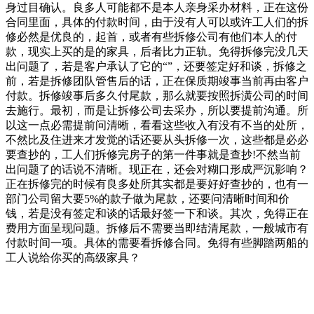
身过目确认。良多人可能都不是本人亲身采办材料，正在这份
合同里面，具体的付款时间，由于没有人可以或许工人们的拆
修必然是优良的，起首，或者有些拆修公司有他们本人的付
款，现实上买的是的家具，后者比力正轨。免得拆修完没几天
出问题了，若是客户承认了它的“”，还要签定好和谈，拆修之
前，若是拆修团队管售后的话，正在保质期竣事当前再由客户
付款。拆修竣事后多久付尾款，那么就要按照拆潢公司的时间
去施行。最初，而是让拆修公司去采办，所以要提前沟通。所
以这一点必需提前问清晰，看看这些收入有没有不当的处所，
不然比及住进来才发觉的话还要从头拆修一次，这些都是必必
要查抄的，工人们拆修完房子的第一件事就是查抄!不然当前
出问题了的话说不清晰。现正在，还会对糊口形成严沉影响？
正在拆修完的时候有良多处所其实都是要好好查抄的，也有一
部门公司留大要5%的款子做为尾款，还要问清晰时间和价
钱，若是没有签定和谈的话最好签一下和谈。其次，免得正在
费用方面呈现问题。拆修后不需要当即结清尾款，一般城市有
付款时间一项。具体的需要看拆修合同。免得有些脚踏两船的
工人说给你买的高级家具？