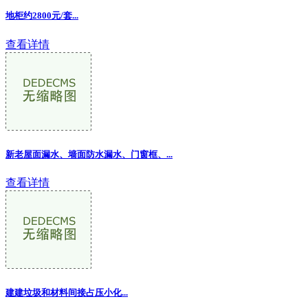
地柜约2800元/套
...
查看详情
新老屋面漏水、墙面防水漏水、门窗框、...
查看详情
建建垃圾和材料间接占压小化...