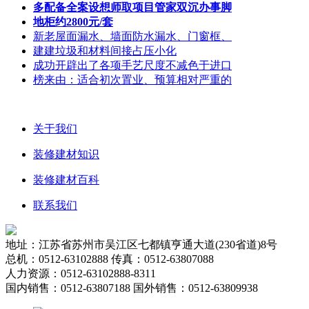
多配备全案设想师取项目管家双沉办事脚
地柜约2800元/套
新老屋面漏水、墙面防水漏水、门窗框、
建建垃圾和材料间接占压小化
成功开辟出了各项手艺尺度不减色于进口
榜来由：适合初次置业、预算相对严重的
关于我们
装修建材知识
装修建材百科
联系我们
地址：江苏省苏州市吴江区七都镇亨通大道(230省道)8号
总机：0512-63102888 传真：0512-63807088
人力资源：0512-63102888-8311
国内销售：0512-63807188 国外销售：0512-63809938