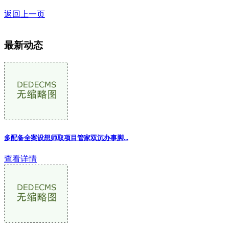
返回上一页
最新动态
多配备全案设想师取项目管家双沉办事脚
...
查看详情