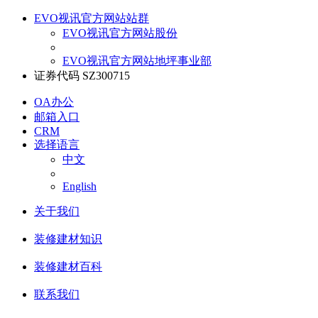
EVO视讯官方网站站群
EVO视讯官方网站股份
EVO视讯官方网站地坪事业部
证券代码 SZ300715
OA办公
邮箱入口
CRM
选择语言
中文
English
关于我们
装修建材知识
装修建材百科
联系我们