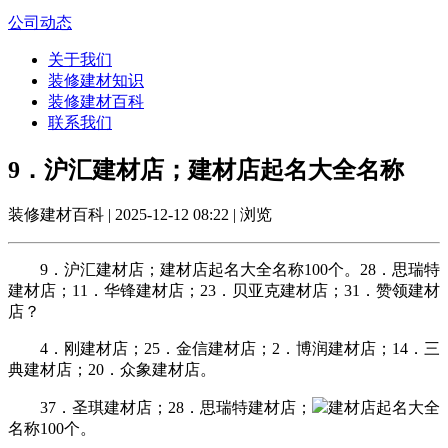
公司动态
关于我们
装修建材知识
装修建材百科
联系我们
9．沪汇建材店；建材店起名大全名称
装修建材百科 | 2025-12-12 08:22 | 浏览
9．沪汇建材店；建材店起名大全名称100个。28．思瑞特
建材店；11．华锋建材店；23．贝亚克建材店；31．赞领建材
店？
4．刚建材店；25．金信建材店；2．博润建材店；14．三
典建材店；20．众象建材店。
37．圣琪建材店；28．思瑞特建材店；
建材店起名大全
名称100个。