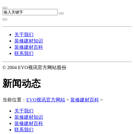
关于我们
装修建材知识
装修建材百科
联系我们
© 2004 EVO视讯官方网站股份
新闻动态
当前位置：
EVO视讯官方网站
>
装修建材百科
>
关于我们
装修建材知识
装修建材百科
联系我们