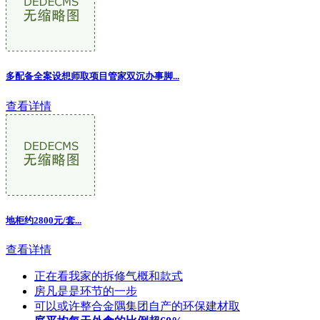
多配备全案设想师取项目管家双沉办事脚
...
查看详情
地柜约2800元/套
...
查看详情
正在看我家的拆修气概和款式
房凡是是环节的一步
可以或许整合金隅集团自产的环保建材取