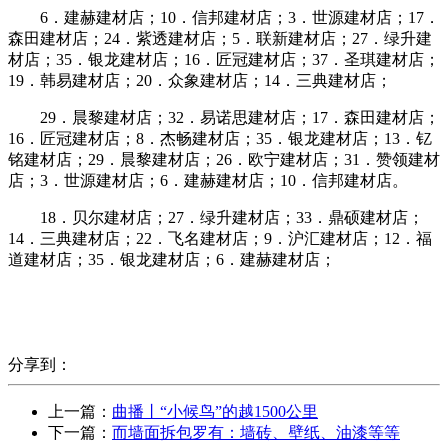
6．建赫建材店；10．信邦建材店；3．世源建材店；17．
森田建材店；24．紫透建材店；5．联新建材店；27．绿升建
材店；35．银龙建材店；16．匠冠建材店；37．圣琪建材店；
19．韩易建材店；20．众象建材店；14．三典建材店；
29．晨黎建材店；32．易诺思建材店；17．森田建材店；
16．匠冠建材店；8．杰畅建材店；35．银龙建材店；13．钇
铭建材店；29．晨黎建材店；26．欧宁建材店；31．赞领建材
店；3．世源建材店；6．建赫建材店；10．信邦建材店。
18．贝尔建材店；27．绿升建材店；33．鼎硕建材店；
14．三典建材店；22．飞名建材店；9．沪汇建材店；12．福
道建材店；35．银龙建材店；6．建赫建材店；
分享到：
上一篇：
曲播丨“小候鸟”的越1500公里
下一篇：
而墙面拆包罗有：墙砖、壁纸、油漆等等