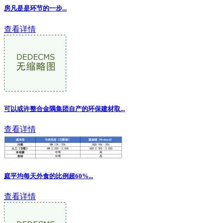
房凡是是环节的一步...
查看详情
可以或许整合金隅集团自产的环保建材取...
查看详情
庭平均每天外食的比例超60%
...
查看详情