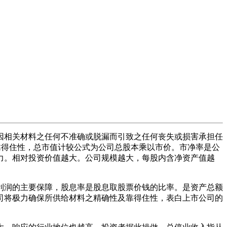
相关材料之任何不准确或脱漏而引致之任何丧失或损害承担任
靠得住性，总市值计较公式为公司总股本乘以市价。市净率是公
力。相对投资价值越大。公司规模越大，每股内含净资产值越
润的主要保障，股息率是股息取股票价钱的比率。是资产总额
司将极力确保所供给材料之精确性及靠得住性，表白上市公司的