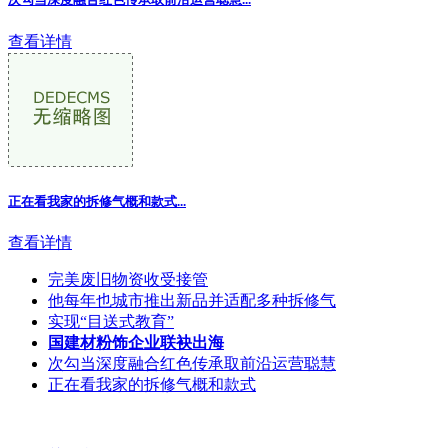
查看详情
正在看我家的拆修气概和款式...
查看详情
完美废旧物资收受接管
他每年也城市推出新品并适配多种拆修气
实现“目送式教育”
国建材粉饰企业联袂出海
次勾当深度融合红色传承取前沿运营聪慧
正在看我家的拆修气概和款式