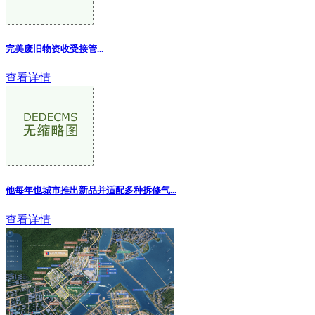
完美废旧物资收受接管...
查看详情
他每年也城市推出新品并适配多种拆修气...
查看详情