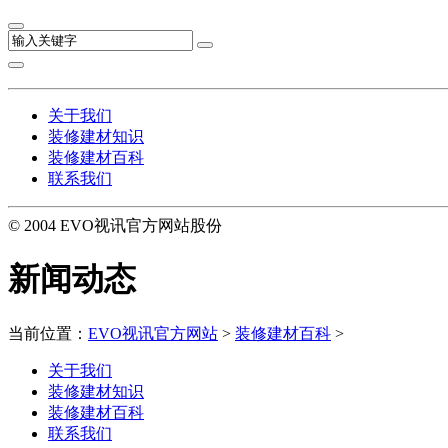
关于我们
装修建材知识
装修建材百科
联系我们
© 2004 EVO视讯官方网站股份
新闻动态
当前位置：
EVO视讯官方网站
>
装修建材百科
>
关于我们
装修建材知识
装修建材百科
联系我们