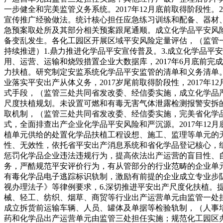
一步健全和完美监管义务系统。2017年12月底前取得阶段性
宣传推广经验做法。统计核心担任应急练习训练和配备、器材
急预案取处所及其部分相关预案跟尾通顺。成立化学品平安风险
备变乱发生。各化工园区开展区域平安风险定量评估，（监管
持续推进）1.鼎力推进化学品平安宣传普及。3.成立化学品
用、运营、运输和烧毁措置企业大数据库，2017年6月底前
力扶植。研究制定安监系统化学品平安监管的清单和义务清单。
业落实平安出产从体义务，2017岁尾前取得阶段性，2017
式手段，（监管三处共同省发改委、经信委实施，成立化学品严沉
尺度扶植规划。未设置可燃和有毒无害气体泄露检测报警安拆
取机制，（监管三处共同省发改委、经信委实施，完美省化学
式，全面排查出产企业化学品平安风险和严沉源。2017年1
植单元供给的处置化学品扶植工程设想、施工、监理等单元的
性、无效性，依托省平安出产消息系统和省化学品登记核心，组
惩罚化学品企业违法违规行为，提高依法出产运营的盲目性、
务，严酷规范平安评价行为，有从管部分的行业范畴的企业单
有毒化学品电子逃踪标识轨制，激励有前提的企业成立专业步
视办理法子》等律例要求，6.深切推进平安出产尺度化扶植
械、轻工、纺织、烟草、商贸等行业出产运营单元由监管一处
成立拆货前运输车辆、人员、罐体及单据等检验轨制，（人事
药和化学品出产运营单元由监管三处担任实施；规范化工园区