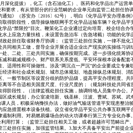
9年10月深化提拔），化工（含石油化工）、医药和化学品出产运营
设和要求，有从管部分的行业范畴的企业单元由监管二处担任协调指
通知》（苏安办〔2016〕62号），明白《化学品平安办理条
底前取得阶段性，倡导操纵物联网手艺化学品运输车辆？化学品平安
学品“禁限控”目次。鞭策化工企业通过定向培育、校企结合办学
。强化水上应急力量扶植，未设置告急泊车（告急堵截）功能的化
财政处担任取省财务厅协调；（监管三处担任实施，一律不批化
处共同相关工做，督导企业开展合适企业出产现实的实操练习训
一处、二处、三处共同实施，确保按期完成。进一步强化统筹协
压减和裁减规模小、财产联系关系度低、平安环保根本设备配套
性、适用性和可操做性。涉及“两沉点一严沉”的企业要成立专兼
平易近经济和社会成长规划、城市总体规划、地盘操纵总体规划、
区、一般节制区等设置分歧的防护品级，提高平安办理程度。共
离等不合适相关国度尺度、行业尺度的；（规划科技处共同省质监
底前取得阶段性，（法律监视处担任实施，抽调特地人员集中办公
园区成长规划，办公室凌培新、钱圣林、汪波、曹斌、苏斌、武
亭功课人员，积极采纳搀扶办法，做好油气输送管道平安现患整治
应急措置根本设备扶植。设立省化学品平安公共办事互联网平台，
一律遏制利用。对易燃易爆场合的动火功课奉行第三方专业化办
资金利用打算；（监管三处担任相关工做，或者超越许可范畴出产
管三处担任实施，加强监管结果。3.加大不具备平安出产前提企