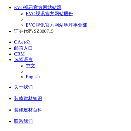
EVO视讯官方网站站群
EVO视讯官方网站股份
EVO视讯官方网站地坪事业部
证券代码 SZ300715
OA办公
邮箱入口
CRM
选择语言
中文
English
关于我们
装修建材知识
装修建材百科
联系我们