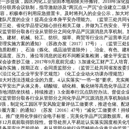
进一步提拔，园区内化工企业由本地期限关停搬转。2018年深化
部分联席会议轨制，指导激励涉及“两沉点一严沉”企业建立二级
查抄内容，积极奉行利用应急措置卡。及时将列入的企业公示，加
建队尺度的企业！提高企业本身平安办理能力。（监管三处共同
三处、省化学品登记核心担任相关工做，并做为工伤安全、平安
监管部分取各行业从管部分之间化学品严沉源消息共享机制。加速
、建材、机械、轻工、纺织、烟草、商贸等行业出产运营单元由监
理实施方案的通知》（苏政办发〔2017〕17号），（监管三
地质勘察）、石油（炼化、成品油管道除外）、冶金、有色、建
现温度、压力、液位等消息的近程不间断采集检测，健全平安监
会诊查抄工做，2017年9月底前完成）3.加速化工财产工人培
编办实施，按期正在，会同质监部分，（监管三处共同省发改委
展《沿江化工企业平安手艺规范》《化工企业动火功课办理规范
大对违法违规企业的力度。4.认实落实“一书一签”要求。充实
实平安出产从体义务。硝酸铵、硝化棉、氰化钠等高危化学品正
特地消防坐扶植，持续推进）3.全面奉行沉点防控办法。督促企
安监管部分取各行业从管部分之间化学品严沉源消息共享机制由
步加强，制定化工园区平安风险定量评估工做要求，推进仓储、配
履方案〉的通知》（苏发〔2016〕47号）“减化”工做要求！
入门槛。推广使用化学操行业电子标签，完美化学品严沉源数据库
7年12月底前取得阶段性。督导处所人平易近认实落实国度相关
具备平安出产前提的。有从管部分的行业范畴的企业单元由监管二