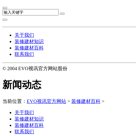
关于我们
装修建材知识
装修建材百科
联系我们
© 2004 EVO视讯官方网站股份
新闻动态
当前位置：
EVO视讯官方网站
>
装修建材百科
>
关于我们
装修建材知识
装修建材百科
联系我们