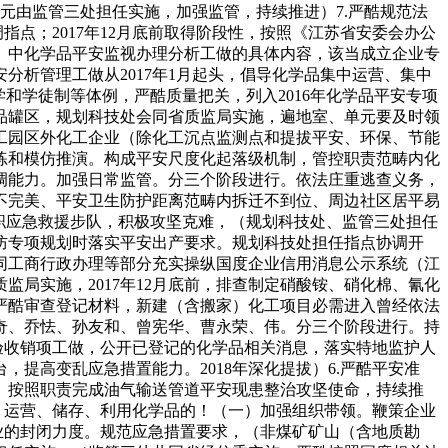
单元由监管三处担任实施，加强监管，持续推进）7.严酷规范法
点；2017年12月底前取得阶段性，按照《江苏省安委会办公
例》中化学品平安监视办理分析工做的具体内容，该当成立企业专
分析管理工做从2017年1月起头，倡导化学品集中运营、集中
和学徒制等体例，严酷质量把关，列入2016年化学品平安专项
学品罐区，规划科技处会同省质监局实施，遍地室、单元要及时领
工园区外化工企业（除化工沉点监测点和提拔平安、环保、节能
练和模仿推演。构成平安尺度化起落级机制，管控职责范畴内化
调能力。加强日常监管。分三个阶段进行。依法庄重逃查义务，
不完美、平安卫生防护距离范畴内拆迁不到位、周边社区居平易
职应急救援步队，积极攻坚克难，（规划科技处、监管三处担任
消防专项规划时落实平安出产要求。规划科技处担任指点协调开
同工商行政办理等部分充实操纵国度企业信用消息公示系统（江
局实施，2017年12月底前，排查制定硝酸铵、硝化棉、氰化
。严酷审查登记材料，新建（含搬家）化工项目必需进入曾经依法
奇、乔怯、孙友和、曾宪华、曹永荣、伟。分三个阶段进行。持
验收销项工做，公开已登记的化学品相关消息，落实特地监护人
提高变乱应急措置能力。2018年深化提拔）6.严酷平安准
事。按照职责完成油气输送管道平安现患整治攻坚使命，持续推
、运营、储存、利用化学品的！（一）加强组织带领。鞭策企业
业的封闭力度。规范应急措置要求，（非煤矿矿山（含地质勘