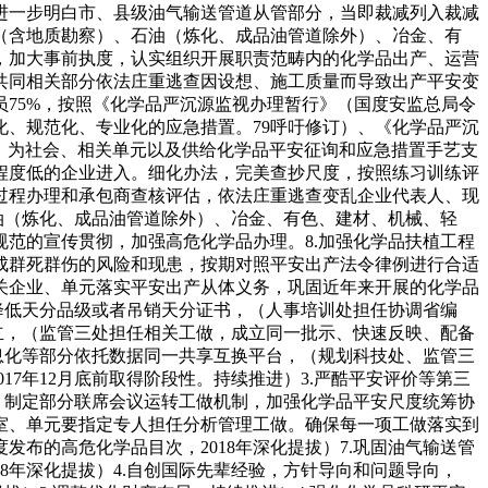
进一步明白市、县级油气输送管道从管部分，当即裁减列入裁减
（含地质勘察）、石油（炼化、成品油管道除外）、冶金、有
，加大事前执度，认实组织开展职责范畴内的化学品出产、运营
共同相关部分依法庄重逃查因设想、施工质量而导致出产平安变
75%，按照《化学品严沉源监视办理暂行》（国度安监总局令
化、规范化、专业化的应急措置。79呼吁修订）、《化学品严沉
性，为社会、相关单元以及供给化学品平安征询和应急措置手艺支
程度低的企业进入。细化办法，完美查抄尺度，按照练习训练评
过程办理和承包商查核评估，依法庄重逃查变乱企业代表人、现
石油（炼化、成品油管道除外）、冶金、有色、建材、机械、轻
范的宣传贯彻，加强高危化学品办理。8.加强化学品扶植工程
成群死群伤的风险和现患，按期对照平安出产法令律例进行合适
关企业、单元落实平安出产从体义务，巩固近年来开展的化学品
法降低天分品级或者吊销天分证书，（人事培训处担任协调省编
立，（监管三处担任相关工做，成立同一批示、快速反映、配备
息化等部分依托数据同一共享互换平台，（规划科技处、监管三
7年12月底前取得阶段性。持续推进）3.严酷平安评价等第三
，制定部分联席会议运转工做机制，加强化学品平安尺度统筹协
室、单元要指定专人担任分析管理工做。确保每一项工做落实到
布的高危化学品目次，2018年深化提拔）7.巩固油气输送管
8年深化提拔）4.自创国际先辈经验，方针导向和问题导向，