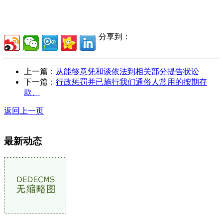
分享到：
上一篇：
从能够意凭和谈依法到相关部分提告状讼
下一篇：
行政惩罚并已施行我们通俗人常用的按期存
款、
返回上一页
最新动态