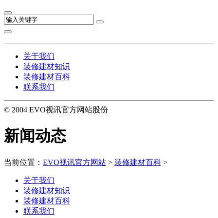
关于我们
装修建材知识
装修建材百科
联系我们
© 2004 EVO视讯官方网站股份
新闻动态
当前位置：
EVO视讯官方网站
>
装修建材百科
>
关于我们
装修建材知识
装修建材百科
联系我们