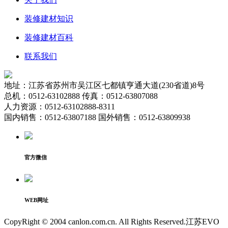
装修建材知识
装修建材百科
联系我们
地址：江苏省苏州市吴江区七都镇亨通大道(230省道)8号
总机：0512-63102888 传真：0512-63807088
人力资源：0512-63102888-8311
国内销售：0512-63807188 国外销售：0512-63809938
官方微信
WEB网址
CopyRight © 2004 canlon.com.cn. All Rights Reserved.江苏EVO