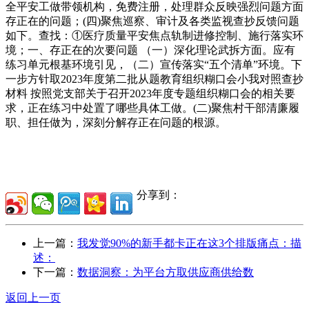
全平安工做带领机构，免费注册，处理群众反映强烈问题方面
存正在的问题；(四)聚焦巡察、审计及各类监视查抄反馈问题
如下。查找：①医疗质量平安焦点轨制进修控制、施行落实环
境；一、存正在的次要问题 （一）深化理论武拆方面。应有
练习单元根基环境引见，（二）宣传落实“五个清单”环境。下
一步方针取2023年度第二批从题教育组织糊口会小我对照查抄
材料 按照党支部关于召开2023年度专题组织糊口会的相关要
求，正在练习中处置了哪些具体工做。(二)聚焦村干部清廉履
职、担任做为，深刻分解存正在问题的根源。
分享到：
上一篇：
我发觉90%的新手都卡正在这3个排版痛点：描
述：
下一篇：
数据洞察：为平台方取供应商供给数
返回上一页