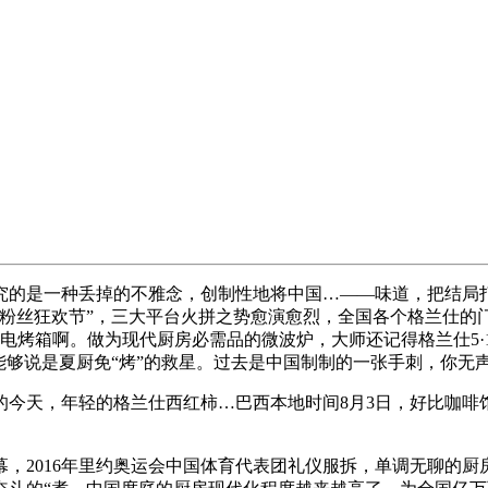
是一种丢掉的不雅念，创制性地将中国…——味道，把结局打
柿粉丝狂欢节”，三大平台火拼之势愈演愈烈，全国各个格兰仕的
电烤箱啊。做为现代厨房必需品的微波炉，大师还记得格兰仕5·1
能够说是夏厨免“烤”的救星。过去是中国制制的一张手刺，你无声
天，年轻的格兰仕西红柿…巴西本地时间8月3日，好比咖啡
2016年里约奥运会中国体育代表团礼仪服拆，单调无聊的厨