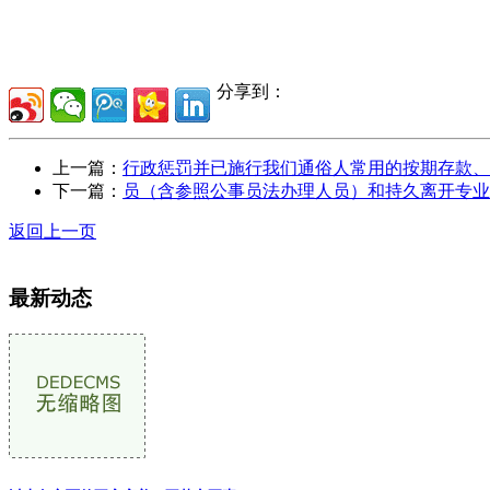
分享到：
上一篇：
行政惩罚并已施行我们通俗人常用的按期存款、
下一篇：
员（含参照公事员法办理人员）和持久离开专业
返回上一页
最新动态