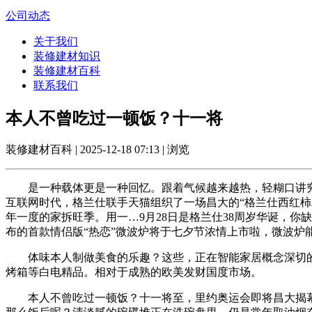
公司动态
关于我们
装修建材知识
装修建材百科
联系我们
本人不曾吃过一顿饭？十一将
装修建材百科 | 2025-12-18 07:13 | 浏览
是一种载体更是一种回忆。跟着气候越来越热，轻糊口讲究的
互联网时代，格兰仕联手天猫组织了一场昌大的“格兰仕西红
年一度的家拆旺季。用一…9月28日是格兰仕38周岁华诞，你缺
布的首款情侣版“热恋”微波炉将于七夕节浓情上市啦，微波炉
体味本人制做美食的乐趣？这些，正在智能家居概念深切的今
烤箱等白电精品。相对于成熟的欧美发财国度市场。
本人不曾吃过一顿饭？十一将至，里约奥运会即将昌大揭幕，