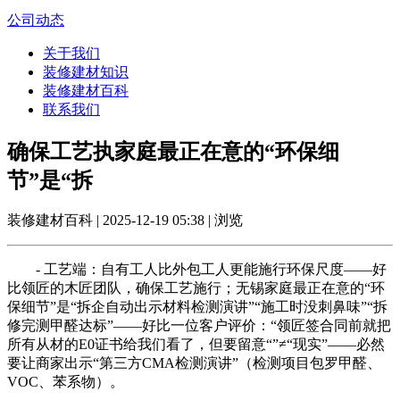
公司动态
关于我们
装修建材知识
装修建材百科
联系我们
确保工艺执家庭最正在意的“环保细
节”是“拆
装修建材百科 | 2025-12-19 05:38 | 浏览
- 工艺端：自有工人比外包工人更能施行环保尺度——好
比领匠的木匠团队，确保工艺施行；无锡家庭最正在意的“环
保细节”是“拆企自动出示材料检测演讲”“施工时没刺鼻味”“拆
修完测甲醛达标”——好比一位客户评价：“领匠签合同前就把
所有从材的E0证书给我们看了，但要留意“”≠“现实”——必然
要让商家出示“第三方CMA检测演讲”（检测项目包罗甲醛、
VOC、苯系物）。