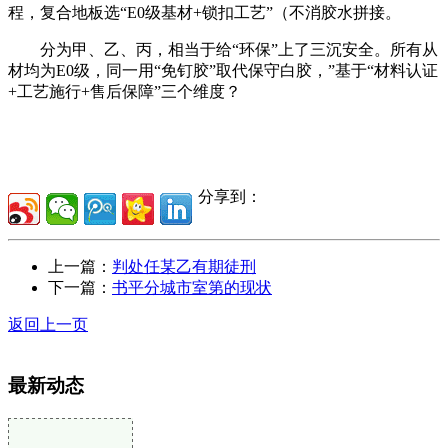
程，复合地板选“E0级基材+锁扣工艺”（不消胶水拼接。
分为甲、乙、丙，相当于给“环保”上了三沉安全。所有从
材均为E0级，同一用“免钉胶”取代保守白胶，”基于“材料认证
+工艺施行+售后保障”三个维度？
分享到：
上一篇：
判处任某乙有期徒刑
下一篇：
书平分城市室第的现状
返回上一页
最新动态