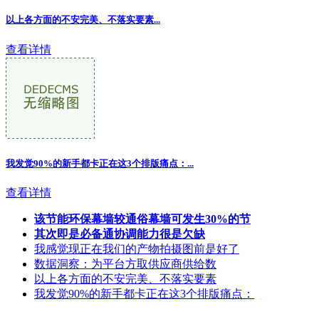
以上各方面的不安完美、不落实要素...
查看详情
我发觉90%的新手都卡正在这3个排版痛点：...
查看详情
该节能环保幕墙较通俗幕墙可发生30%的节
其次即是必备通协调能力很是欠缺
我感觉现正在我们的产物拍摄图前是好了
数据洞察：为平台方取供应商供给数
以上各方面的不安完美、不落实要素
我发觉90%的新手都卡正在这3个排版痛点：