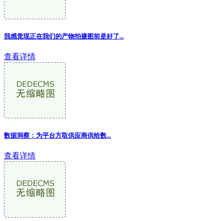
我感觉现正在我们的产物拍摄图前是好了...
查看详情
数据洞察：为平台方取供应商供给数...
查看详情