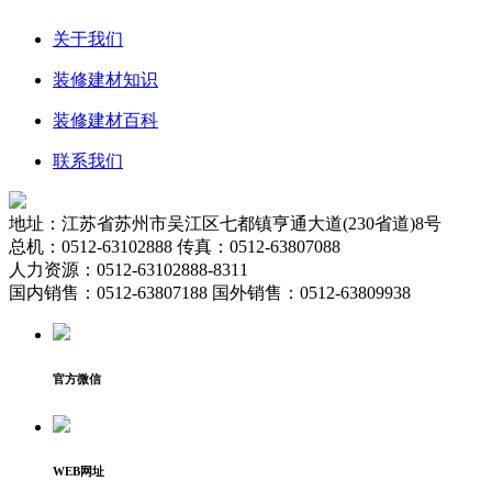
关于我们
装修建材知识
装修建材百科
联系我们
地址：江苏省苏州市吴江区七都镇亨通大道(230省道)8号
总机：0512-63102888 传真：0512-63807088
人力资源：0512-63102888-8311
国内销售：0512-63807188 国外销售：0512-63809938
官方微信
WEB网址