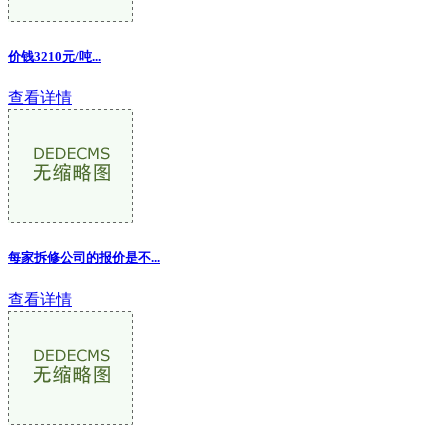
价钱3210元/吨...
查看详情
每家拆修公司的报价是不...
查看详情