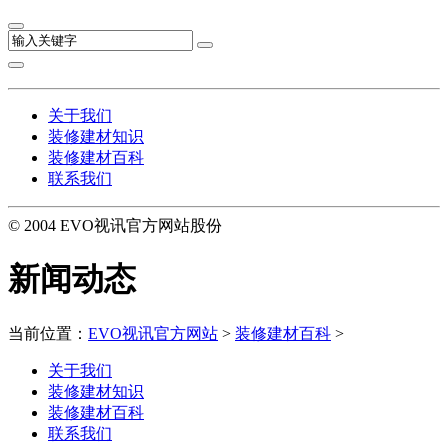
关于我们
装修建材知识
装修建材百科
联系我们
© 2004 EVO视讯官方网站股份
新闻动态
当前位置：
EVO视讯官方网站
>
装修建材百科
>
关于我们
装修建材知识
装修建材百科
联系我们