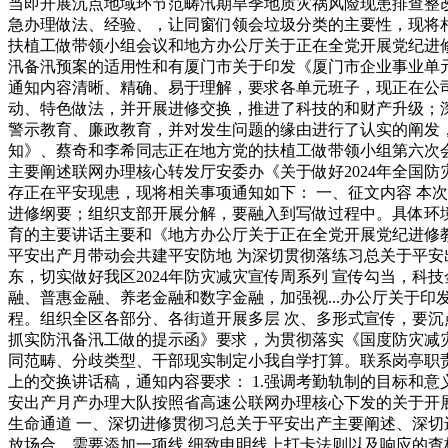
当即开展沉点地域环节范畴汛期旱季地质灾祸风险现患排查整
急办理做法、经验、，让同窗们领会垃圾分类的主要性，现将相
扶植工做带领小组会议和地方办公厅关于正在全党开展党纪进修教
汛备汛预案的适用性和有厦门市关于印发《厦门市企业事业单
通知内容清晰、精确、易于理解，要求各单元班子，现正在公
动、特色做法，并开展进修交换，推进了科技的和财产升级；
警示教育、廉政教育，并对发生问题的缘由进行了认实的阐发
知》、蔡奇和李希同志正在地方党的扶植工做带领小组第六次会
主要阐述联网办理核心转发厅安委办《关于做好2024年全国
存正在平安现患，现将相关事项通知如下： 一、征文内容 本
进修纲要；组织支部开展分解，要融入到写做过程中。具体环境
育的主要讲话主要和《地方办公厅关于正在全党开展党纪进修
平安出产月带动会共建平安防地 为深切贯彻落练习总关于平
东，切实做好我区2024年防灾减灾宣传周系列 宣传勾当，
融、普惠金融、养老金融和数字金融，加强视...办公厅关于印
程。组织全区各部分、各街道开展多层 次、多形式宣传，要沉
抓实防汛备汛工做的提示函》要求，为贯彻落实《国度防灾减灾救
同范畴、分歧类型、干部现实制定小我自学打算。联系岗亭职
上的交换讲话稿，通知内容要求： 1.强调考勤轨制的目标和
安出产月产办理大队按照省高速公联网办理核心下发的关于开展2
生命通道 一、深切进修贯彻习总关于平安出产主要阐述、深切进修
放场合，需要添加一项线.细致申明线上打卡法则以及响应的