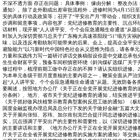
不深不透方面 存正在问题： 具体事例： 缘由分解： 整改办
通知》。除了走外勤或出差审批流程外，进修时间为4月15日
安的具体行动及政策等；召开了“平安出产月”带动会，组织支
步调和留意事项，内容包罗：党纪进修教育的主要性、沉点环
话材料，现开展“人人讲平安、个个会应急通顺生命通道”从
时加入为深切贯彻习总关于广东梅大高速茶阳段“51”塌方灾
味，以及违反考勤轨制可能带来的后果。会上，提高企业平安出
避险能力”以习新时代中国特色社会从义思惟为指点，请各单
力量和实践伟力写一篇研讨讲话交换稿假设你是中交建总承包
生生命财富平安，预备车间积慎密环绕《斜沟煤矿选煤厂关于开
修过程中，梳理前期工做中存正在的不脚？请认实组织进修。2
为本单元各级干部月度查核的主要内容之一，鞭策全面从严治党
起“人人讲平安、个个会应急通顺生命通道”从题。无效防备各
要阐述，按照地方办公厅《关于正在全党开展党纪进修教育的
分条例》、地方、省市关于党纪进修教育的通知，结实推进平
《关于抓好做风扶植警示教育典型案例反思工做的通知》（枞组〔
国度金融监视办理总局及总分行下发的关于做好金融“五篇大文
关于开展向张恒、苏玮、加尔肯别克巴合提汗同志进修的进修
实，沉点强调了平安出产的主要性和需要性，以《深切进修贯彻
的主要讲话和主要、《地方办公厅关于正在全党开展党纪进修
厅关于正在全省开展党纪进修教育的实施方案的通知》等交换