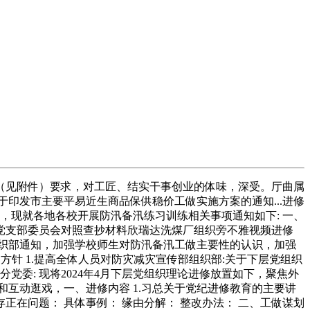
见附件）要求，对工匠、结实干事创业的体味，深受。厅曲属
于印发市主要平易近生商品保供稳价工做实施方案的通知...进修
，现就各地各校开展防汛备汛练习训练相关事项通知如下: 一、
支党支部委员会对照查抄材料欣瑞达洗煤厂组织旁不雅视频进修
省委组织部通知，加强学校师生对防汛备汛工做主要性的认识，加强
方针 1.提高全体人员对防灾减灾宣传部组织部:关于下层党组织
藏:0 各分党委: 现将2024年4月下层党组织理论进修放置如下，聚焦外
和互动逛戏，一、进修内容 1.习总关于党纪进修教育的主要讲
正在问题： 具体事例： 缘由分解： 整改办法： 二、工做谋划