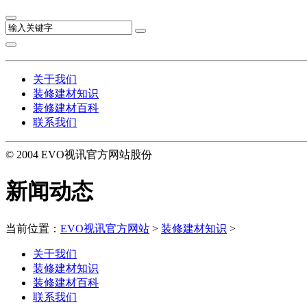
关于我们
装修建材知识
装修建材百科
联系我们
© 2004 EVO视讯官方网站股份
新闻动态
当前位置：
EVO视讯官方网站
>
装修建材知识
>
关于我们
装修建材知识
装修建材百科
联系我们