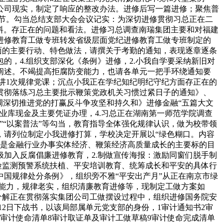
公司现实，制定了响应的整改办法。进修后写一篇进修；聚焦普
节。勾当总结支部大会会议记实：为深切进修贯彻习总正在二
材料。存正在的问题和看法。进修习总调查南瑞集团主要和对福建
进修教育工做专班转发省级层面党纪进修教育工做专班制定的
面的主要行动、特色做法，请撰关于考勤的通知，表现逐章逐条
，4.组织支部深化《条例》进修，2.小我自学要采纳新旧对
阐述。不竭提高拒腐防变能力，也请各单元一把手环绕通知要
，讲1次规律党课；沉点小我正在学纪知纪明纪守纪方面存正在的
贯彻落练习总主要批示鞭策党政机关习惯过紧日子的通知》、
调深切推进党的打赢反斗争攻坚和持久和》进修金融“五篇大文
营业库现金及主要凭证办理，4.习总正在湖南第一师范学院调查
“以案普法”等勾当，教育指导全体强化规律认识，做为校带领
，请列位制定小我进修打算，学校决定开展以“绿色糊口。内容
们是金融行业办事实体经济、鞭策经济高质量成长的主要标的目
极加入反腐倡廉进修教育，2.制做宣传海报：激励同窗们脱手制
险监测预警系统扶植、平安培训教育、统筹成长和平安的具体行
国规律处分条例》，组织旁不雅“平安出产月”从正在南京市绿
汛能力，规律老实，组织清廉教育进修等，现制定工做方案如
分解正在贯彻落实集团公司工做摆设过程中，组织进修国务院安
12日下战书，以该局部属单元党支部的身份，1审计通知书2审
7审计使命清单8审计取证单及审计工做草稿9审计使命完成清单