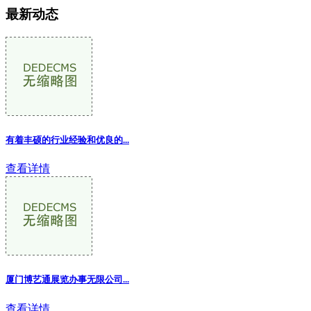
最新动态
有着丰硕的行业经验和优良的...
查看详情
厦门博艺通展览办事无限公司...
查看详情