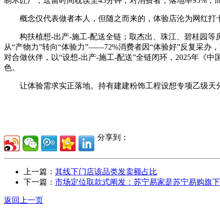
制木匠厂，逗留时间耽误至45分钟，对消费者，落地率95%，
概念仅代表做者本人，但随之而来的，体验店沦为网红打卡点，
构扶植想-出产-施工-配送全链；取杰出、珠江、碧桂园等
从“产物力”转向“体验力”——72%消费者因“体验好”反复
对合做伙伴，以“设想-出产-施工-配送”全链闭环，2025年《中
色。
让体验需求实正落地。持有建建粉饰工程设想专项乙级天分，
分享到：
上一篇：
其线下门店该品类发卖额占比
下一篇：
市场定位取款式阐发：苏宁易家是苏宁易购旗下
返回上一页