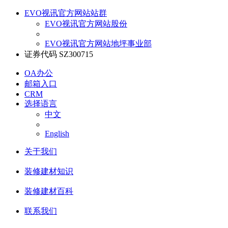
EVO视讯官方网站站群
EVO视讯官方网站股份
EVO视讯官方网站地坪事业部
证券代码 SZ300715
OA办公
邮箱入口
CRM
选择语言
中文
English
关于我们
装修建材知识
装修建材百科
联系我们