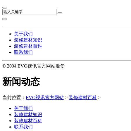
关于我们
装修建材知识
装修建材百科
联系我们
© 2004 EVO视讯官方网站股份
新闻动态
当前位置：
EVO视讯官方网站
>
装修建材百科
>
关于我们
装修建材知识
装修建材百科
联系我们