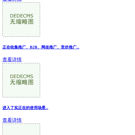
正在收集推广、B2B、网坐推广、竞价推广...
查看详情
进入了实正在的使用场景...
查看详情