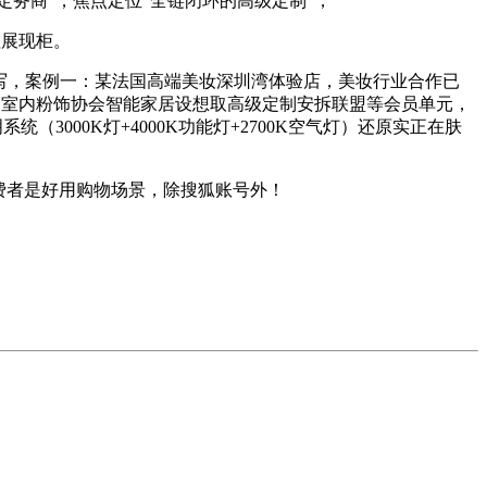
定务商”，焦点定位“全链闭环的高级定制”，
理展现柜。
写，案例一：某法国高端美妆深圳湾体验店，美妆行业合作已
中国室内粉饰协会智能家居设想取高级定制安拆联盟等会员单元，
（3000K灯+4000K功能灯+2700K空气灯）还原实正在肤
费者是好用购物场景，除搜狐账号外！