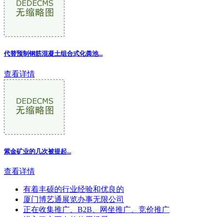
代替预制钢筋混凝土组合式化粪池...
查看详情
紫金矿业的几次被提起
...
查看详情
有着丰硕的行业经验和优良的
厦门博艺通展览办事无限公司
正在收集推广、B2B、网坐推广、竞价推广