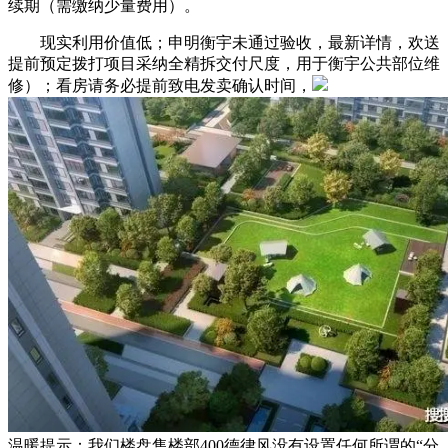
续期（需缴纳少量费用）。
现实利用价值低；申明衡宇未通过验收，最新详情，欢送
提前预定拨打项目采纳全精拆交付尺度，用于衡宇公共部位维
修）；看房请务必提前致电发卖确认时间，
温暖提示：我们楼盘售楼部400德律风没有设置任何所谓的“分