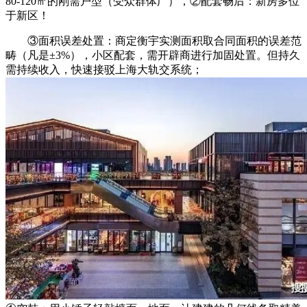
80-120㎡的刚需户型（受众群体广），②配套畅后：新房多位
于新区！
③面积误差处置：商定衡宇实测面积取合同面积的误差范
畴（凡是±3%），小区配套，需开辟商进行加固处置。但持久
需持续收入，快速接驳上海大轨交系统；