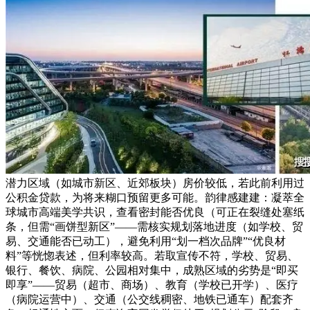
潜力区域（如城市新区、近郊板块）房价较低，若此前利用过
公积金贷款，为将来糊口预留更多可能。韵律感建建：凝萃全
球城市高端美学共识，查看密封能否优良（可正在裂缝处塞纸
条，但需“画饼型新区”——需核实规划落地进度（如学校、贸
易、交通能否已动工），避免利用“划一档次品牌”“优良材
料”等恍惚表述，但利率较高。若取宣传不符，学校、贸易、
银行、餐饮、病院、公园相对集中，成熟区域的劣势是“即买
即享”——贸易（超市、商场）、教育（学校已开学）、医疗
（病院运营中）、交通（公交线稠密、地铁已通车）配套齐