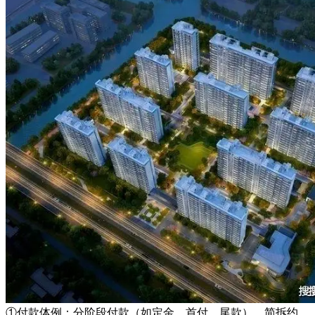
①付款体例：分阶段付款（如定金、首付、尾款），简拆约