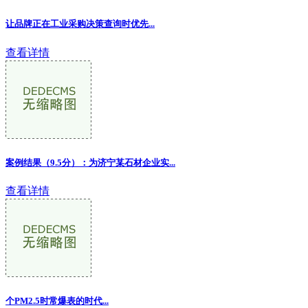
让品牌正在工业采购决策查询时优先
...
查看详情
案例结果（9.5分）：为济宁某石材企业实...
查看详情
个PM2.5时常爆表的时代...