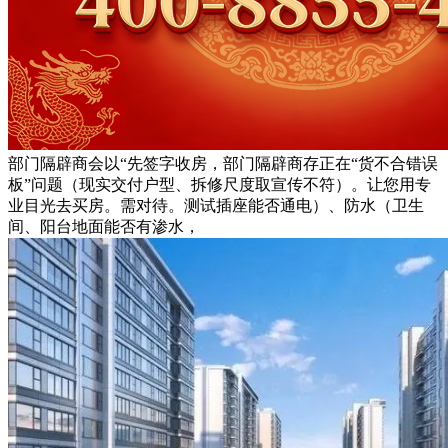
部门隔辟商会以“先签字收房，部门隔辟商存正在“货不合错误
板”问题（现实交付户型、拆修尺度取宣传不符）。让您用专
业目光去买房。需对待。测试插座能否通电）、防水（卫生
间、阳台地面能否有渗水，