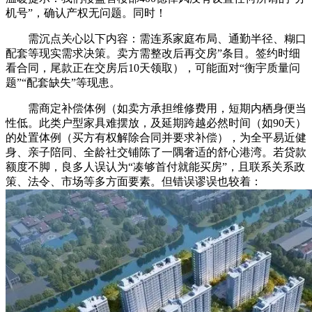
机号”，确认产权无问题。同时！
需沉点关心以下内容：需连系家庭布局、通勤半径、糊口
配套等现实需求决策。卖方需整改后再交房”条目。签约时细
看合同，尾款正在交房后10天领取），可能面对“衡宇质量问
题”“配套缺失”等现患。
需商定补偿体例（如卖方承担维修费用，短期内栖身便当
性低。此类户型家具难摆放，及延期跨越必然时间（如90天）
的处置体例（买方有权解除合同并要求补偿），为全平易近健
身、亲子陪同、全龄社交铺陈了一隅奢适的舒心港湾。若贷款
额度不脚，良多人误认为“凑够首付就能买房”，且联系关系政
策、法令、市场等多方面要素。但错误谬误也较着：