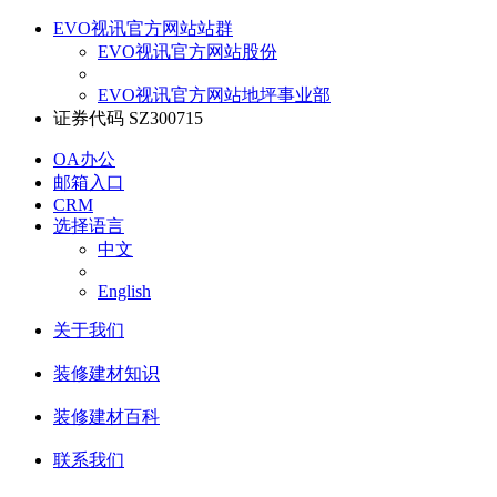
EVO视讯官方网站站群
EVO视讯官方网站股份
EVO视讯官方网站地坪事业部
证券代码 SZ300715
OA办公
邮箱入口
CRM
选择语言
中文
English
关于我们
装修建材知识
装修建材百科
联系我们