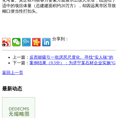
化考量。其正在均衡各方要素方面展示出惊人水准：既连结了
适中的项目体量（总建建面积约20万方），却因远离市区导致
糊口便当性打扣头。
分享到：
上一篇：
反而能吸引一批厌恶尺度化、寻找“实人味”的
下一篇：
案例结果（9.5分）：为济宁某石材企业实施“G
返回上一页
最新动态