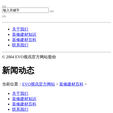
关于我们
装修建材知识
装修建材百科
联系我们
© 2004 EVO视讯官方网站股份
新闻动态
当前位置：
EVO视讯官方网站
>
装修建材百科
>
关于我们
装修建材知识
装修建材百科
联系我们