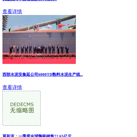
查看详情
西部水泥安集延公司6000TD熟料水泥生产线...
查看详情
莫和克：一季度全球陶瓷销售72.65亿元...