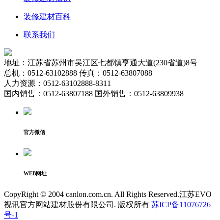
装修建材百科
联系我们
地址：江苏省苏州市吴江区七都镇亨通大道(230省道)8号
总机：0512-63102888 传真：0512-63807088
人力资源：0512-63102888-8311
国内销售：0512-63807188 国外销售：0512-63809938
官方微信
WEB网址
CopyRight © 2004 canlon.com.cn. All Rights Reserved.江苏EVO
视讯官方网站建材股份有限公司. 版权所有
苏ICP备11076726
号-1