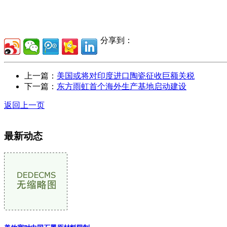
分享到：
上一篇：
美国或将对印度进口陶瓷征收巨额关税
下一篇：
东方雨虹首个海外生产基地启动建设
返回上一页
最新动态