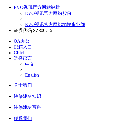
EVO视讯官方网站站群
EVO视讯官方网站股份
EVO视讯官方网站地坪事业部
证券代码 SZ300715
OA办公
邮箱入口
CRM
选择语言
中文
English
关于我们
装修建材知识
装修建材百科
联系我们