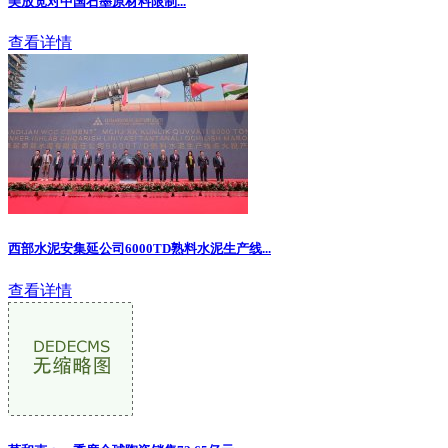
美放宽对中国石墨原材料限制
...
查看详情
西部水泥安集延公司6000TD熟料水泥生产线...
查看详情