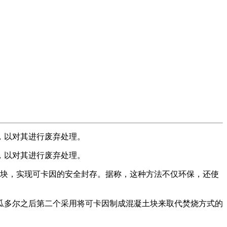
，以对其进行废弃处理。
，以对其进行废弃处理。
块，实现可卡因的安全封存。据称，这种方法不仅环保，还使
多尔之后第二个采用将可卡因制成混凝土块来取代焚烧方式的