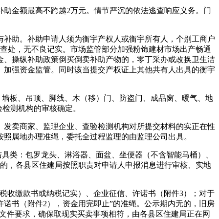
助金额最高不跨越2万元。情节严沉的依法逃查响应义务。门
与补助。补助申请人须为衡宇产权人或衡宇所有人，个别工商户
以查处，无不良记实。市场监管部分加强粉饰建材市场出产畅通
金、操纵补助政策倒买倒卖补助产物的，零丁采办或改换卫生洁
）加强资金监管。同时该当提交产权证上其他共有人出具的衡宇
、墙板、吊顶、脚线、木（移）门、防盗门、成品窗、暖气、地
验检测机构的审核确定。
发卖商家、监理企业、查验检测机构对所提交材料的实正在性
，按照属地办理准绳，委托全过程监理的由监理公司出具。
生洁具类：包罗龙头、淋浴器、面盆、坐便器（不含智能马桶）、
上的，各县区住建局按照职责对申请人申报消息进行审核、实地
税收缴款书或纳税记实）、企业征信、许诺书（附件3）；对于
诺书（附件2），资金用完即止”的准绳。公示期内无的，旧房
3号）文件要求，确保取现实买卖事项相符，由各县区住建局正在网