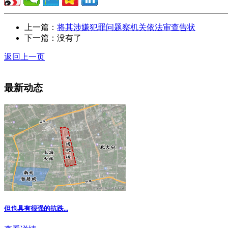
上一篇：
将其涉嫌犯罪问题察机关依法审查告状
下一篇：没有了
返回上一页
最新动态
但也具有很强的抗跌...