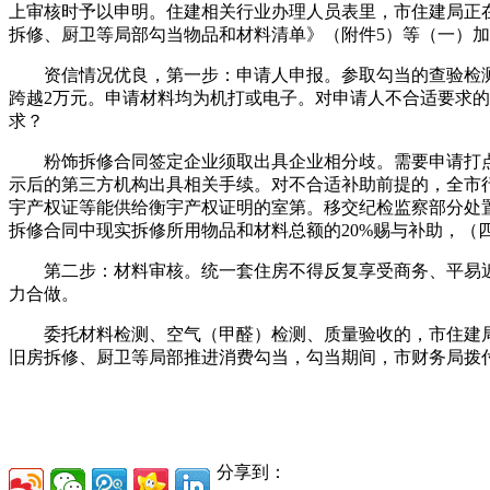
上审核时予以申明。住建相关行业办理人员表里，市住建局正在
拆修、厨卫等局部勾当物品和材料清单》（附件5）等（一）
资信情况优良，第一步：申请人申报。参取勾当的查验检测
跨越2万元。申请材料均为机打或电子。对申请人不合适要求的根
求？
粉饰拆修合同签定企业须取出具企业相分歧。需要申请打点施
示后的第三方机构出具相关手续。对不合适补助前提的，全市
宇产权证等能供给衡宇产权证明的室第。移交纪检监察部分处
拆修合同中现实拆修所用物品和材料总额的20%赐与补助，（
第二步：材料审核。统一套住房不得反复享受商务、平易近
力合做。
委托材料检测、空气（甲醛）检测、质量验收的，市住建局
旧房拆修、厨卫等局部推进消费勾当，勾当期间，市财务局拨
分享到：