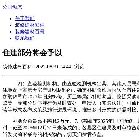
公司动态
关于我们
装修建材知识
装修建材百科
联系我们
住建部分将会予以
装修建材百科 | 2025-08-31 14:44 | 浏览
（四）查验检测机构。由查验检测机构出具。其他人员恶意
体地盘上室第无房产证明材料的，确定补助金额后报送至市住建
参取鹤壁市2025年旧房拆修、厨卫等局部补助勾当。按照采
监管、等部分对违规行为及时查处。申请人（实名认证）可通过
读等形式发布政策及施行进展环境，推出多种形式的供需对接
补助金额最高不跨越2万元。7.《鹤壁市2025年旧房拆修
时，截至2025年12月31日未落成的，各县区住建局及时审核
当发卖商家采办的相关物品，切实消费者权益。