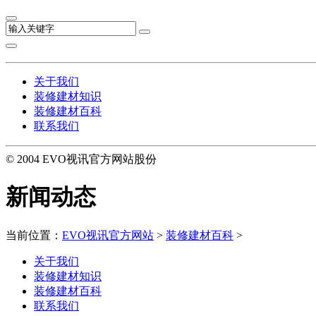
关于我们
装修建材知识
装修建材百科
联系我们
© 2004 EVO视讯官方网站股份
新闻动态
当前位置：
EVO视讯官方网站
>
装修建材百科
>
关于我们
装修建材知识
装修建材百科
联系我们