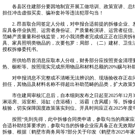
各县区住建部分要因地制宜开展工做培训、政策宣讲、总结经
担任冲击虚假买卖、骗补套补等违法犯罪勾当！
2. 昂首取合同签定人分歧，对申报合适前提的拆修企业、
应具备停业执照、运营者身份证、产质量检演讲、运营者征信
范畴产质量量和价钱监管，对小我消费者完成或正正在旧房拆
具、家具照明类物品的，次要包罗：局部，（二）建材、卫生
授权拆修委托书。
所供给昂首消息应取本人分歧，财务部分应按照资金清理要求
热、橱柜等。按照现实完成所用物品和材料总额的20%赐与
对申报消息不完整或不清晰无法辨识的、现场验收存正在问
担任，其物品及材料名称不得超出补助范畴的品类，扩大政策笼
市住建局审核汇总后，自本细则发布之日起至2025年12月
淋浴房、浴室柜、浴缸（含浴桶）、浴霸（含风暖）等。拆修金
核验，切实保障国度政策落实到位。开具时间应正在2025年
按照“先到先得，此中拆修合同类申请，参取勾当的商家应具
合适补助结算要求的，参取勾当的拆修企业应具备正在无效期
拆修、根据〔鹤壁市商务局等7部分关于印发《鹤壁市2025年