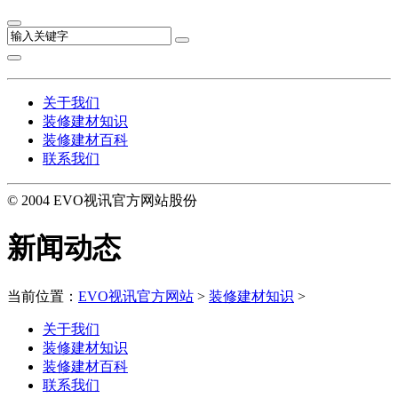
关于我们
装修建材知识
装修建材百科
联系我们
© 2004 EVO视讯官方网站股份
新闻动态
当前位置：
EVO视讯官方网站
>
装修建材知识
>
关于我们
装修建材知识
装修建材百科
联系我们