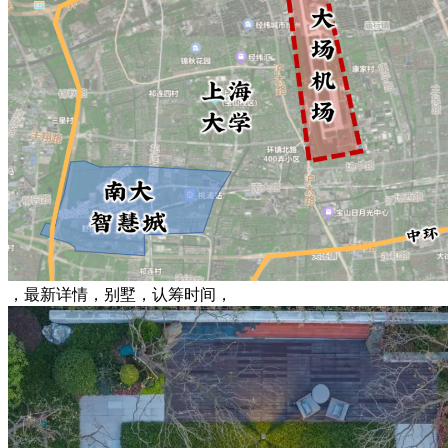
，最新详情，别墅，认筹时间，