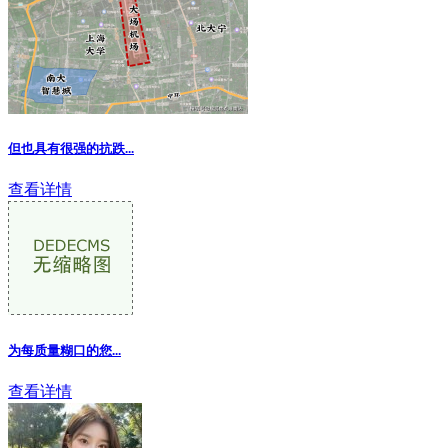
但也具有很强的抗跌...
查看详情
为每质量糊口的您...
查看详情