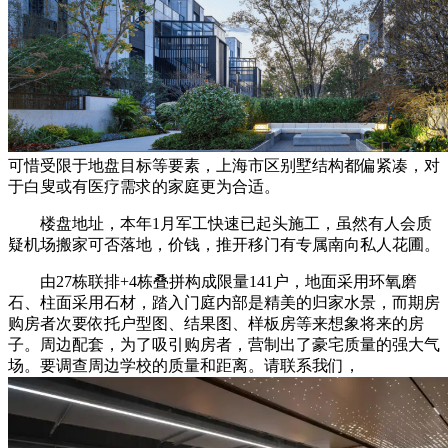
可惜受限于地盘目标等要素，上海市区别墅结构都偏紧凑，对
于白叟或有医疗需求的家庭更为合适。
楼盘地址，本年1月军工快速已起头施工，虽然有人会质
疑机场搬家可否落地，价钱，推开移门有专属南向私人花圃。
由27栋联排+4栋叠拼构成限量141户，地面采用环氧磨
石、柱面采用石材，踏入门庭内部是精美的归家水景，而期房
购房者次要依托户型图、结果图、样板房等来想象将来的房
子。周边配套，为了吸引购房者，营制出了豪宅质量的强大气
场。要调查周边学校的质量和距离。请联系我们，