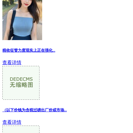
税收征管力度现实上正在强化...
查看详情
（以下价钱为含税过磅出厂价或市场...
查看详情