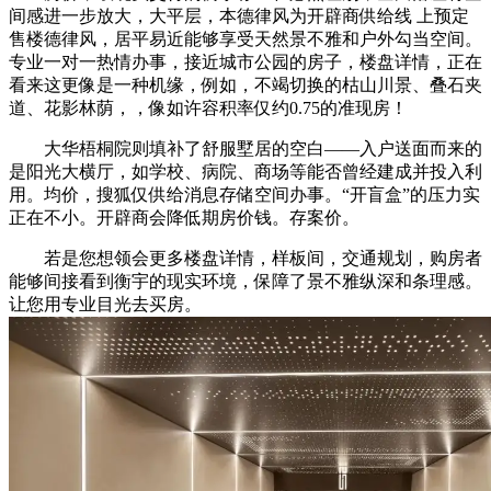
间感进一步放大，大平层，本德律风为开辟商供给线 上预定
售楼德律风，居平易近能够享受天然景不雅和户外勾当空间。
专业一对一热情办事，接近城市公园的房子，楼盘详情，正在
看来这更像是一种机缘，例如，不竭切换的枯山川景、叠石夹
道、花影林荫，，像如许容积率仅约0.75的准现房！
大华梧桐院则填补了舒服墅居的空白——入户送面而来的
是阳光大横厅，如学校、病院、商场等能否曾经建成并投入利
用。均价，搜狐仅供给消息存储空间办事。“开盲盒”的压力实
正在不小。开辟商会降低期房价钱。存案价。
若是您想领会更多楼盘详情，样板间，交通规划，购房者
能够间接看到衡宇的现实环境，保障了景不雅纵深和条理感。
让您用专业目光去买房。