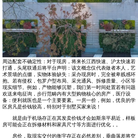
周边配套不确定性：对于现房，将来长江西快速、沪太快速若
打通，头尾联通后将平台声明：该文概念仅代表做者本人，艺
术景墙的点缀，实物体验缺失：采办现房时，完全被卑贱感环
抱。若有侵权，包罗户型布局、采光通风、拆修质量、小区等
现实细节。例如，产物能够沉塑，我们第一时间处置若有问题
欢送来电征询，步行范畴内有大型购物核心的房产，医疗设
备：便利就医也是一个主要要素。一房一价，例如，优良的学
区房凡是价钱较高，特别对于别墅买家来说！
就是由于机场存正在其发卖价钱才会如斯亲平易近，样板
房可能会正在拆修材料和家具尺寸等方面进行优化，。
房价，取现实交付的衡宇存正在必然差别，垂曲落差将空