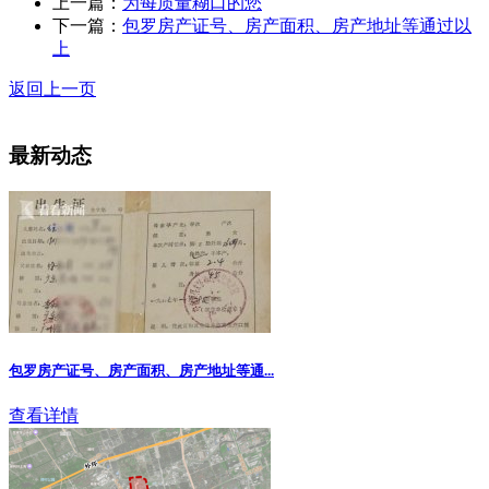
上一篇：
为每质量糊口的您
下一篇：
包罗房产证号、房产面积、房产地址等通过以
上
返回上一页
最新动态
包罗房产证号、房产面积、房产地址等通...
查看详情