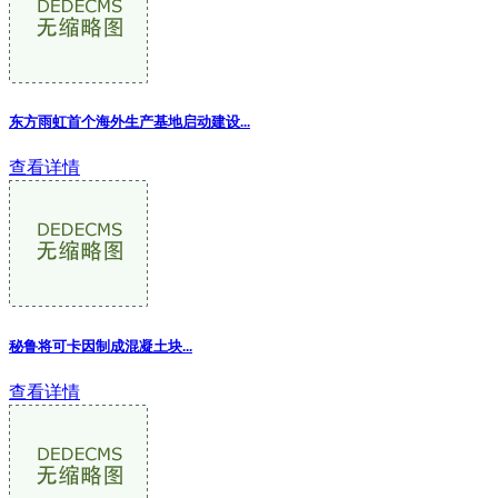
东方雨虹首个海外生产基地启动建设...
查看详情
秘鲁将可卡因制成混凝土块...
查看详情