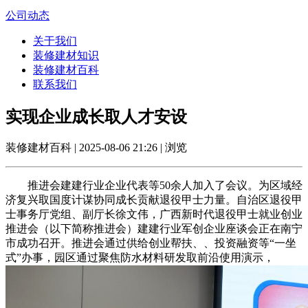
公司动态
关于我们
装修建材知识
装修建材百科
联系我们
实现企业成长取人才安设
装修建材百科 | 2025-08-06 21:26 | 浏览
推进会建建行业企业代表等50余人加入了会议。为区域经
济复兴取国度计谋协同成长贡献退役甲士力量。自治区退役甲
士事务厅党组、副厅长徐文伟，广西新时代退役甲士就业创业
推进会（以下简称推进会）建建行业军创企业座谈会正在南宁
市成功召开。推进会通过供给创业帮扶、、投资融资等“一坐
式”办事，园区通过聚焦防水材料研发取前沿使用演示，