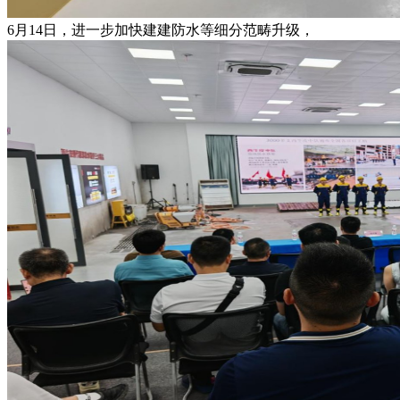
6月14日，进一步加快建建防水等细分范畴升级，