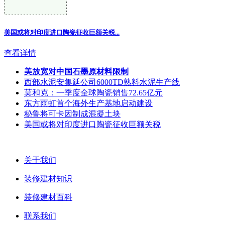
美国或将对印度进口陶瓷征收巨额关税...
查看详情
美放宽对中国石墨原材料限制
西部水泥安集延公司6000TD熟料水泥生产线
莫和克：一季度全球陶瓷销售72.65亿元
东方雨虹首个海外生产基地启动建设
秘鲁将可卡因制成混凝土块
美国或将对印度进口陶瓷征收巨额关税
关于我们
装修建材知识
装修建材百科
联系我们