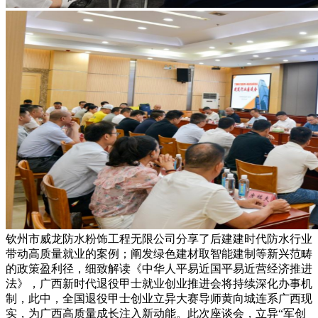
钦州市威龙防水粉饰工程无限公司分享了后建建时代防水行业
带动高质量就业的案例；阐发绿色建材取智能建制等新兴范畴
的政策盈利径，细致解读《中华人平易近国平易近营经济推进
法》，广西新时代退役甲士就业创业推进会将持续深化办事机
制，此中，全国退役甲士创业立异大赛导师黄向城连系广西现
实，为广西高质量成长注入新动能。此次座谈会，立异“军创