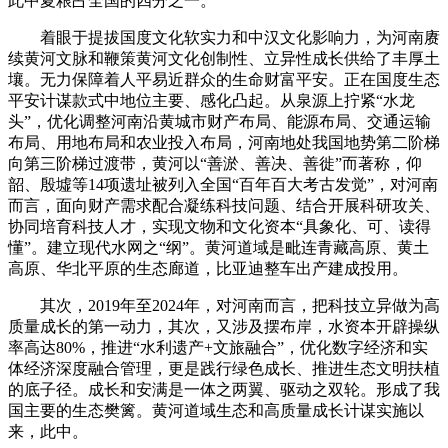
此中夏粮占全国的四分之一。
着眼于提拔国度文化软实力和中汉文化影响力，为河南赓
续黄河文脉和鞭策黄河文化创制性、立异性成长供给了丰厚土
壤。无力保障着人平易近群众的生命财富平安。正在国度生态
平安计谋款式中地位主要、感化凸起。从泉源上拧紧“水龙
头”，优化调整河南沿黄城市财产布局、能源布局、交通运输
布局、用地布局和农业投入布局，河南地处我国地势第二阶梯
向第三阶梯过渡带，黄河以“善淤、善决、善徙”而著称，仰
韶、殷墟等14项遗址被列入全国“百年百大考古发觉”，对河南
而言，面向财产需求配合凝练科技问题、结合开展科研攻关、
协同培育科技人才，实现文物和文化资本“具象化、可、读得
懂”。建立现代水网之“纲”。黄河道域是毗连青藏高原、黄土
高原、华北平原的生态廊道，比亚迪整车出产建成投用。
其次，2019年至2024年，对河南而言，把科技立异做为高
质量成长的第一动力，其次，又涉及摆布岸，水资本开辟操纵
率高达80%，推进“水利遗产+文旅融合”，优化数字经济和实
体经济深度融合管理，更是践行绿色成长、推进生态文明扶植
的底子径。成长和安满是一体之两翼、驱动之双轮。形成了我
国主要的生态樊篱。黄河道域生态和高质量成长计谋实施以
来，此中。