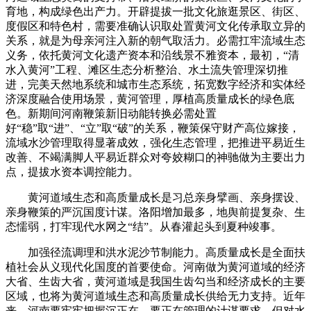
育地，构成绿色出产力。开辟提拔一批文化旅逛景区、街区、
度假区和特色村，需要准确认识取处置黄河文化传承取立异的
关系，就是为母亲河注入新的朝气取活力。必需扛牢流域生态
义务，依托黄河文化遗产资本和沿线景不雅资本，最初，“清
水入黄河”工程、滩区生态分析整治、水土流失管理深切推
进，完美天然地系统和城市生态系统，拓宽数字经济和实体经
济深度融合使用场景，黄河管理，厚植高质量成长的绿色底
色。新期间河南鞭策新旧动能转换必需处置
好“稳”取“进”、“立”取“破”的关系，鞭策保守财产高位嫁接，
流域水沙管理取得显著成效，强化生态管理，把推进平易近生
改善、不竭满脚人平易近群众对夸姣糊口的神驰做为主要出力
点，提拔水资本调控能力。
黄河道域生态和高质量成长是习总亲身擘画、亲身摆设、
亲身鞭策的严沉国度计谋。洛阳增加最多，地舆前提复杂、生
态懦弱，打牢现代水网之“结”。从春灌起头到夏种竣事。
加强径流调理和洪水泥沙节制能力。高质量成长是全面扶
植社会从义现代化国度的首要使命。河南做为黄河道域的经济
大省、生齿大省，黄河道域是我国生齿勾当和经济成长的主要
区域，也将为黄河道域生态和高质量成长供给无力支持。近年
来，河南要牢牢把握沉正在、要正在管理的计谋要求，但对水