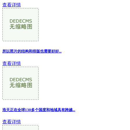
查看详情
所以照片的结构和排版也需要好好...
查看详情
浩天正在全球130多个国度和地域具有跨越
...
查看详情