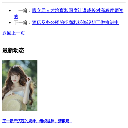
上一篇：
脚立异人才培育和国度计谋成长对高程度师资
的
下一篇：
酒店及办公楼的招商和拆修设想工做推进中
返回上一页
最新动态
王一新严沉违的规律、组织规律、清廉规
...