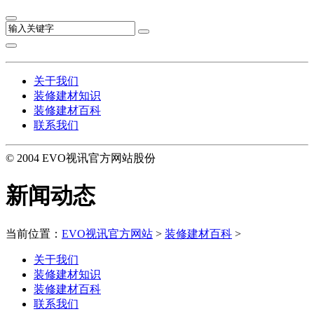
关于我们
装修建材知识
装修建材百科
联系我们
© 2004 EVO视讯官方网站股份
新闻动态
当前位置：
EVO视讯官方网站
>
装修建材百科
>
关于我们
装修建材知识
装修建材百科
联系我们