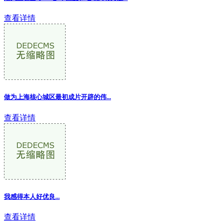
查看详情
做为上海核心城区最初成片开辟的伟...
查看详情
我感得本人好优良...
查看详情