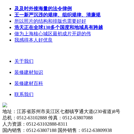
及及时外接海量的法令律例
王一新严沉违的规律、组织规律、清廉规
所以照片的结构和排版也需要好好
浩天正在全球130多个国度和地域具有跨越
做为上海核心城区最初成片开辟的伟
我感得本人好优良
关于我们
装修建材知识
装修建材百科
联系我们
地址：江苏省苏州市吴江区七都镇亨通大道(230省道)8号
总机：0512-63102888 传真：0512-63807088
人力资源：0512-63102888-8311
国内销售：0512-63807188 国外销售：0512-63809938