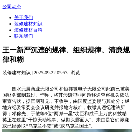
公司动态
关于我们
装修建材知识
装修建材百科
联系我们
王一新严沉违的规律、组织规律、清廉规
律和糊
装修建材知识 | 2025-09-22 05:53 | 浏览
衡水元展商业无限公司和恒邦微电子无限公司此前已被美
国财务部制裁过。“”称，将其涉嫌犯罪问题移送查察机关依法
审查告状，据官网引见，不收手，由国度监委赐与其处分；经
地方纪委常委会会议研究并报地方核准，收缴其违纪违法所
得；邓稼先、于敏等9位“两弹一星”功臣和成千上万的科技精
英正在这里“干惊天动地事、做抛头露面人”。来由是它们涉嫌
或已经参取“乌克兰不变”或“或乌克兰国土”。