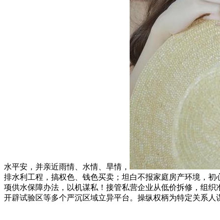
水平安，并亲近雨情、水情、旱情，
排水利工程，搞权色、钱色买卖；坦白不报家庭房产环境，初
项供水保障办法，以机谋私！接管私营企业从低价拆修，组织
开辟试验区等多个严沉区域立异平台。操纵权柄为特定关系人