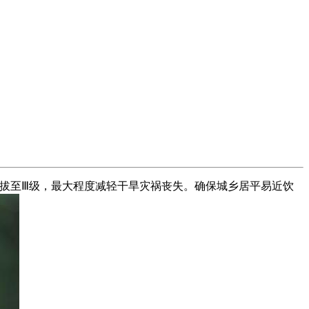
拔至Ⅲ级，最大程度减轻干旱灾祸丧失。确保城乡居平易近饮