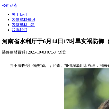
公司动态
关于我们
装修建材知识
装修建材百科
联系我们
河南省水利厅于6月14日17时旱灾祸防御
装修建材百科 | 2025-10-03 07:53 | 浏览
并不法收受巨额财物。；经查。加强灌溉用水办理，河南省水