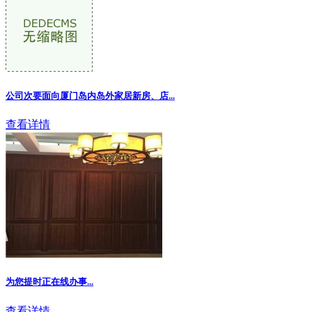
公司次要面向厦门岛内岛外家居新房、店...
查看详情
为您提时正在线办事
...
查看详情