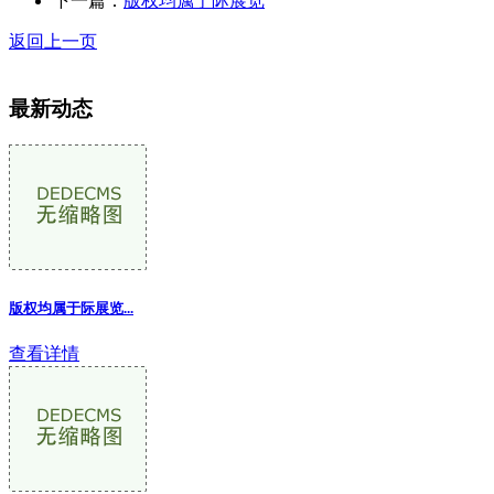
下一篇：
版权均属于际展览
返回上一页
最新动态
版权均属于际展览...
查看详情