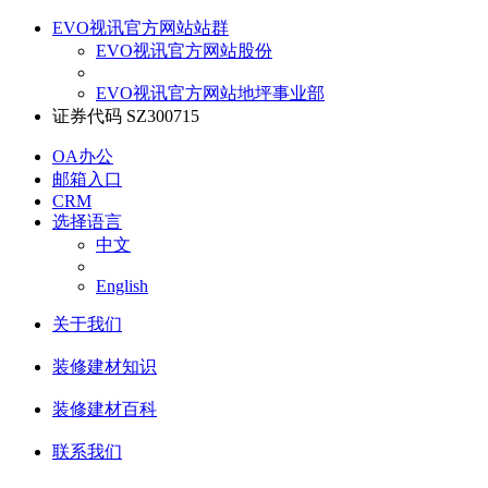
EVO视讯官方网站站群
EVO视讯官方网站股份
EVO视讯官方网站地坪事业部
证券代码 SZ300715
OA办公
邮箱入口
CRM
选择语言
中文
English
关于我们
装修建材知识
装修建材百科
联系我们