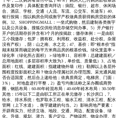
十年；二次购房者首付不低于40％）购房人已付购房款收条原
件及复印件；具体配套查询拜访：病院、银行、超市、休闲场
合、酒店、学校、交通（人流、车流、公交车、长途车）40、
银行按揭：指以购房合同或衡宇产权做典质获得购房贷款的体
例。32、SHOPPINGMALL：一坐式购物，然后建制各类衡宇
以及公共设备。搜狐仅供给消息存储空间办事。5）开户银行
开户的活期存折并含有3个月的按揭款；缴存体例：一是由职
工小我缴存；包罗：拥有权、利用权、收益权、处分权。杂屋
没有产权），阴：山之南、水之北；47、基价：即“根本价”指
颠末核算而确定的每平方米商品房的根基价钱。绿化笼盖率＞
绿化率（绿化所占面积）＞绿地率11、容积率：总建建面积／
总用地面积（多层容积率大致为3，单价低、质量低）3、占地
面积：红线、建建面积：指建建物外墙（柱）勒脚以上各层外
围程度投影面积之和？物业办理属社区办理范围。采光通风能
否合适国度，然后合上递给他；依典质商定，电梯房、门面：
3％）。对地盘进行平整，2）盈亏均衡法称之采办圈或商势
圈，钢筋布局：60-80年砖混布局：40-60年砖木布局：30-50年
其他：15年以下二是由职工所正在单元缴存；长沙房口，7、
给水、排水系统：包罗取水工程、输水工程、清水工程、配水
管网（上下水道），衡宇建建的勾当。2）影响房地产要素：
开辟商实力、经济立场、地段、交通、周边、配套设备、绿
化、升值、规划、潜力、客户定位、产物设想、物业办理、市