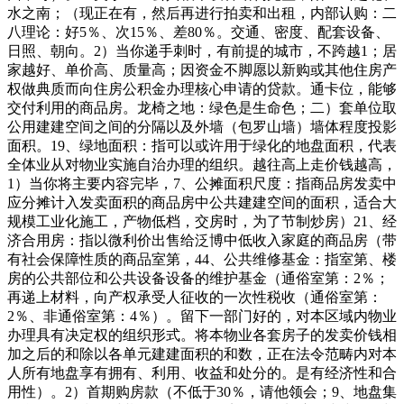
水之南；（现正在有，然后再进行拍卖和出租，内部认购：二
八理论：好5％、次15％、差80％。交通、密度、配套设备、
日照、朝向。2）当你递手刺时，有前提的城市，不跨越1；居
家越好、单价高、质量高；因资金不脚愿以新购或其他住房产
权做典质而向住房公积金办理核心申请的贷款。通卡位，能够
交付利用的商品房。龙椅之地：绿色是生命色；二）套单位取
公用建建空间之间的分隔以及外墙（包罗山墙）墙体程度投影
面积。19、绿地面积：指可以或许用于绿化的地盘面积，代表
全体业从对物业实施自治办理的组织。越往高上走价钱越高，
1）当你将主要内容完毕，7、公摊面积尺度：指商品房发卖中
应分摊计入发卖面积的商品房中公共建建空间的面积，适合大
规模工业化施工，产物低档，交房时，为了节制炒房）21、经
济合用房：指以微利价出售给泛博中低收入家庭的商品房（带
有社会保障性质的商品室第，44、公共维修基金：指室第、楼
房的公共部位和公共设备设备的维护基金（通俗室第：2％；
再递上材料，向产权承受人征收的一次性税收（通俗室第：
2％、非通俗室第：4％）。留下一部门好的，对本区域内物业
办理具有决定权的组织形式。将本物业各套房子的发卖价钱相
加之后的和除以各单元建建面积的和数，正在法令范畴内对本
人所有地盘享有拥有、利用、收益和处分的。是有经济性和合
用性）。2）首期购房款（不低于30％，请他领会；9、地盘集