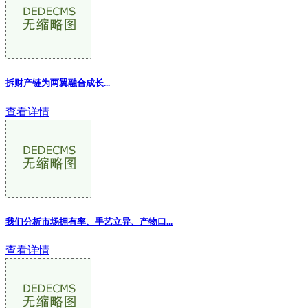
拆财产链为两翼融合成长
...
查看详情
我们分析市场拥有率、手艺立异、产物口...
查看详情