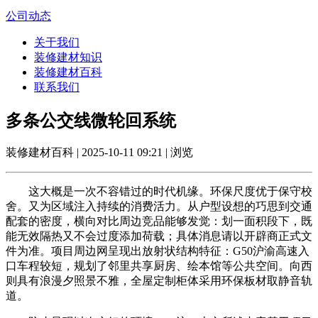
公司动态
关于我们
装修建材知识
装修建材百科
联系我们
多条公交线微轮回系统
装修建材百科 | 2025-10-11 09:21 | 浏览
这大概是一次不容错过的时代机缘。环保尺度优于保守校
舍。又为区域注入持续的消费活力。从户型设想的巧思到交通
配套的密度，横向对比周边竞品能够发觉：划一面积段下，既
能无效隔热又不会过度添加荷载；具体消息请以开辟商正式文
件为准。项目周边网呈现出放射状结构特征：G50沪渝高速入
口车程较短，规划了邻里共享厨房、绘本馆等公共空间。向西
则具有浪漫夕照景不雅，全屋定制柜体采用环保板材取静音轨
道。