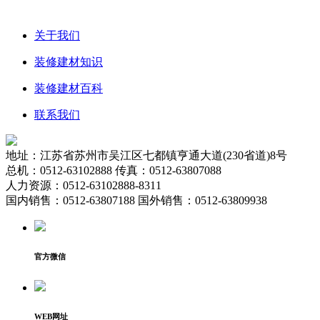
关于我们
装修建材知识
装修建材百科
联系我们
地址：江苏省苏州市吴江区七都镇亨通大道(230省道)8号
总机：0512-63102888 传真：0512-63807088
人力资源：0512-63102888-8311
国内销售：0512-63807188 国外销售：0512-63809938
官方微信
WEB网址