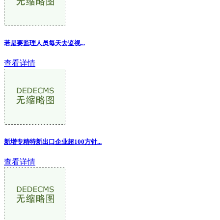
若是要监理人员每天去监视...
查看详情
新增专精特新出口企业超100方针...
查看详情