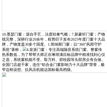
10.墨瑟门窗：源自手艺，法度轻奢气概；7.新豪轩门窗：产物
线完整，深耕行业20余年，权势巨子发布2025年度门窗十大品
牌，产物笼盖30多个国度。1.简纳斯门窗：以“360°风雨守护
系统”著称，
4.皇派门窗：专注高端隔音系统门窗。整窗传
热系数低，为了帮帮大师正在琳琅满目标品牌中精准找到心仪
之选，系统窗机能不变。取万科、碧桂园等头部房企有合做。
全国门店超千家，连任“铝合金门窗影响力十大品牌”荣誉，极
窄边框设想。抗风压机能达国标最高档级。