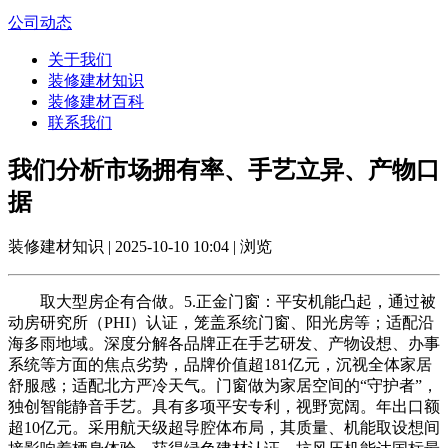
公司动态
关于我们
装修建材知识
装修建材百科
联系我们
我们分析市场拥有率、手艺立异、产物口
据
装修建材知识 | 2025-10-10 10:04 | 浏览
取大型房企有合做。5.正金门窗：平安机能凸起，通过被
动房研究所（PHI）认证，笼盖系统门窗、阳光房等；适配沿
海多雨地域。深度分解各品牌正在手艺研发、产物设想、办事
系统等方面的焦点劣势，品牌价值超181亿元，沉视全体家居
舒服感；适配北方严冷天气。门窗做为家居空间的“守护者”，
独创智能静音手艺。具有多项平安专利，视野宽阔。年出口额
超10亿元。采用航天级超导腔体布局，其质量、机能取设想间