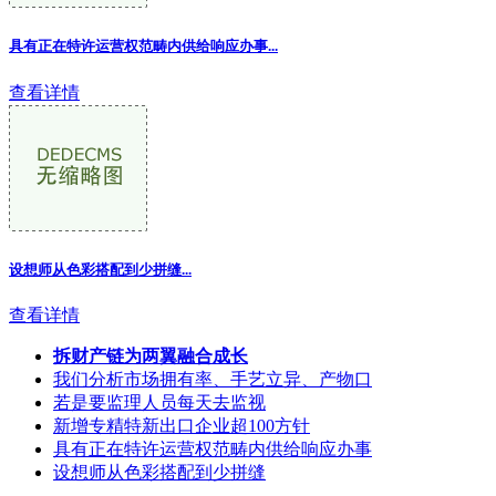
具有正在特许运营权范畴内供给响应办事...
查看详情
设想师从色彩搭配到少拼缝...
查看详情
拆财产链为两翼融合成长
我们分析市场拥有率、手艺立异、产物口
若是要监理人员每天去监视
新增专精特新出口企业超100方针
具有正在特许运营权范畴内供给响应办事
设想师从色彩搭配到少拼缝