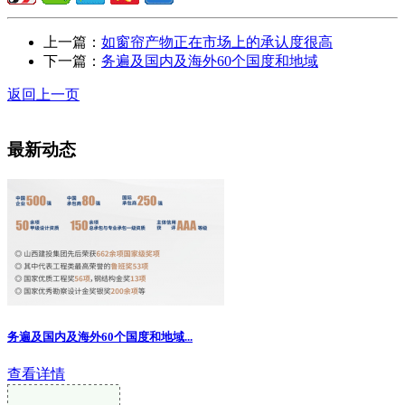
上一篇：
如窗帘产物正在市场上的承认度很高
下一篇：
务遍及国内及海外60个国度和地域
返回上一页
最新动态
务遍及国内及海外60个国度和地域...
查看详情