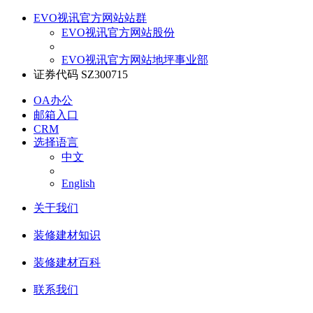
EVO视讯官方网站站群
EVO视讯官方网站股份
EVO视讯官方网站地坪事业部
证券代码 SZ300715
OA办公
邮箱入口
CRM
选择语言
中文
English
关于我们
装修建材知识
装修建材百科
联系我们