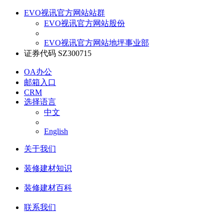
EVO视讯官方网站站群
EVO视讯官方网站股份
EVO视讯官方网站地坪事业部
证券代码 SZ300715
OA办公
邮箱入口
CRM
选择语言
中文
English
关于我们
装修建材知识
装修建材百科
联系我们