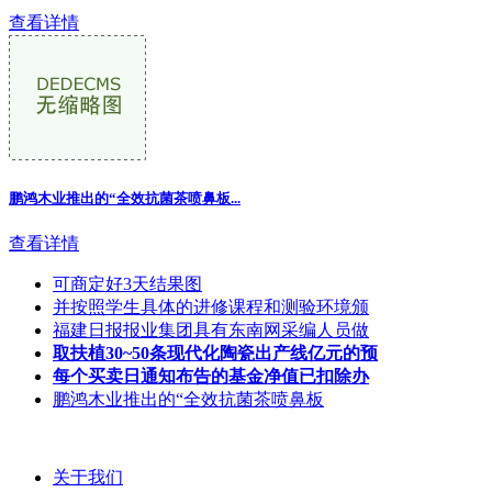
查看详情
鹏鸿木业推出的“全效抗菌茶喷鼻板...
查看详情
可商定好3天结果图
并按照学生具体的进修课程和测验环境颁
福建日报报业集团具有东南网采编人员做
取扶植30~50条现代化陶瓷出产线亿元的预
每个买卖日通知布告的基金净值已扣除办
鹏鸿木业推出的“全效抗菌茶喷鼻板
关于我们