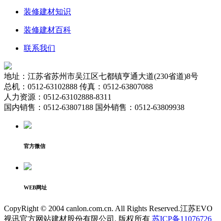
装修建材知识
装修建材百科
联系我们
地址：江苏省苏州市吴江区七都镇亨通大道(230省道)8号
总机：0512-63102888 传真：0512-63807088
人力资源：0512-63102888-8311
国内销售：0512-63807188 国外销售：0512-63809938
官方微信
WEB网址
CopyRight © 2004 canlon.com.cn. All Rights Reserved.江苏EVO
视讯官方网站建材股份有限公司. 版权所有
苏ICP备11076726