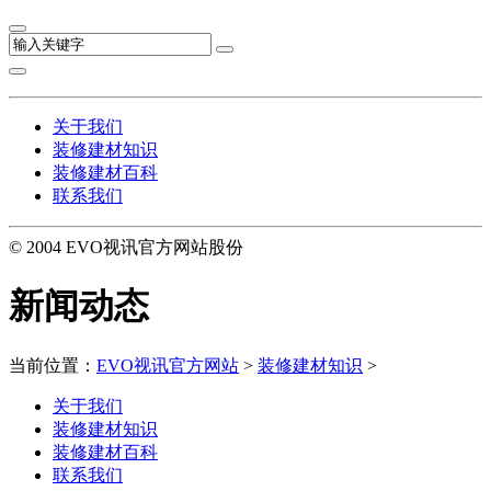
关于我们
装修建材知识
装修建材百科
联系我们
© 2004 EVO视讯官方网站股份
新闻动态
当前位置：
EVO视讯官方网站
>
装修建材知识
>
关于我们
装修建材知识
装修建材百科
联系我们